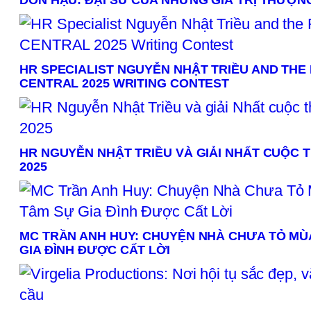
DON HẬU: ĐẠI SỨ CỦA NHỮNG GIÁ TRỊ THƯỢN
HR SPECIALIST NGUYỄN NHẬT TRIỀU AND THE F
CENTRAL 2025 WRITING CONTEST
HR NGUYỄN NHẬT TRIỀU VÀ GIẢI NHẤT CUỘC T
2025
MC TRẦN ANH HUY: CHUYỆN NHÀ CHƯA TỎ MÙA
GIA ĐÌNH ĐƯỢC CẤT LỜI