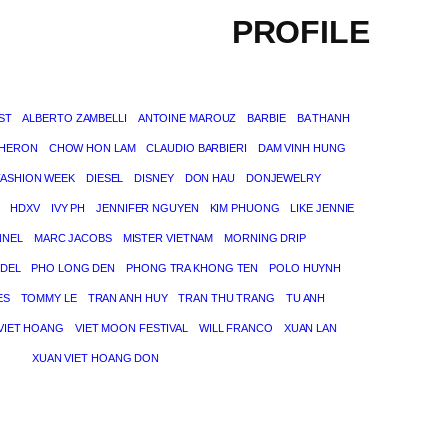
PROFILE
ST
ALBERTO ZAMBELLI
ANTOINE MAROUZ
BARBIE
BA THANH
THERON
CHOW HON LAM
CLAUDIO BARBIERI
DAM VINH HUNG
FASHION WEEK
DIESEL
DISNEY
DON HAU
DONJEWELRY
HDXV
IVY PH
JENNIFER NGUYEN
KIM PHUONG
LIKE JENNIE
NNEL
MARC JACOBS
MISTER VIETNAM
MORNING DRIP
DEL
PHO LONG DEN
PHONG TRA KHONG TEN
POLO HUYNH
ES
TOMMY LE
TRAN ANH HUY
TRAN THU TRANG
TU ANH
VIET HOANG
VIET MOON FESTIVAL
WILL FRANCO
XUAN LAN
XUAN VIET HOANG DON