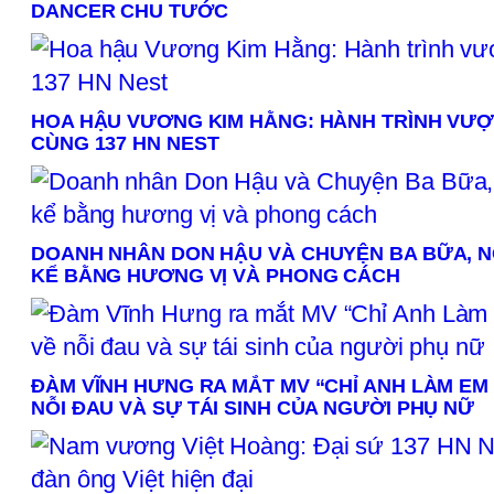
DANCER CHU TƯỚC
HOA HẬU VƯƠNG KIM HẰNG: HÀNH TRÌNH VƯỢ
CÙNG 137 HN NEST
DOANH NHÂN DON HẬU VÀ CHUYỆN BA BỮA, N
KỂ BẰNG HƯƠNG VỊ VÀ PHONG CÁCH
ĐÀM VĨNH HƯNG RA MẮT MV “CHỈ ANH LÀM EM
NỖI ĐAU VÀ SỰ TÁI SINH CỦA NGƯỜI PHỤ NỮ