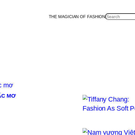
SEARCH
THE MAGICIAN OF FASHION
ea
Malaysia
Mexico
Netherlands
Philippines
Russia
Singapore
Thailand
UK
U
ẤC MƠ