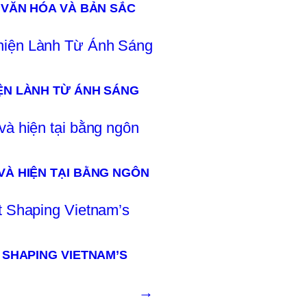
, VĂN HÓA VÀ BẢN SẮC
IỆN LÀNH TỪ ÁNH SÁNG
VÀ HIỆN TẠI BẰNG NGÔN
T SHAPING VIETNAM’S
→