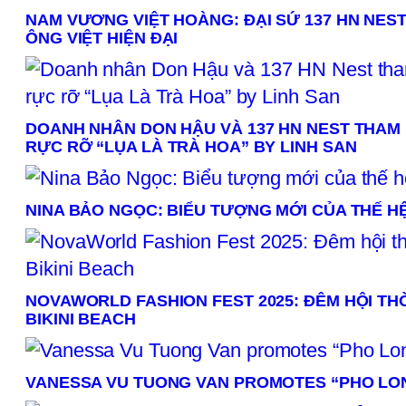
NAM VƯƠNG VIỆT HOÀNG: ĐẠI SỨ 137 HN NEST
ÔNG VIỆT HIỆN ĐẠI
DOANH NHÂN DON HẬU VÀ 137 HN NEST THAM
RỰC RỠ “LỤA LÀ TRÀ HOA” BY LINH SAN
NINA BẢO NGỌC: BIỂU TƯỢNG MỚI CỦA THẾ HỆ
NOVAWORLD FASHION FEST 2025: ĐÊM HỘI TH
BIKINI BEACH
VANESSA VU TUONG VAN PROMOTES “PHO LON