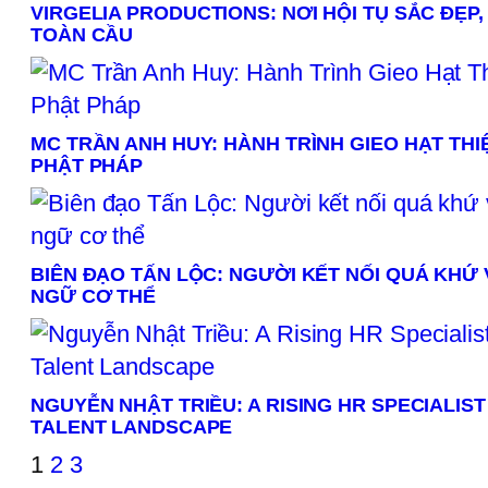
VIRGELIA PRODUCTIONS: NƠI HỘI TỤ SẮC ĐẸP
TOÀN CẦU
MC TRẦN ANH HUY: HÀNH TRÌNH GIEO HẠT TH
PHẬT PHÁP
BIÊN ĐẠO TẤN LỘC: NGƯỜI KẾT NỐI QUÁ KHỨ 
NGỮ CƠ THỂ
NGUYỄN NHẬT TRIỀU: A RISING HR SPECIALIS
TALENT LANDSCAPE
1
2
3