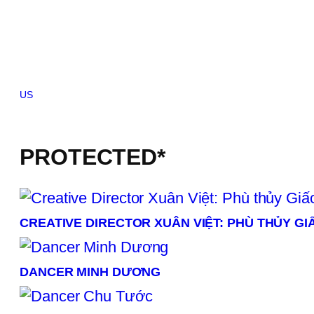
Skip
to
content
US
Brazil
Canada
China
France
Germany
India
Indonesia
Italy
Japan
Kor
PROTECTED*
CREATIVE DIRECTOR XUÂN VIỆT: PHÙ THỦY GI
DANCER MINH DƯƠNG