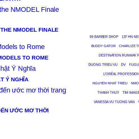
 THE NMODEL FINALE
89 BARBER SHOP
137 HN NE
BUDDY GATOR
CHARLIZE 
DESTINATION RUNWAY 
 MODELS TO ROME
DUONG TRIEU VU
DV
FUGU
L’ORÉAL PROFESSIO
T Ý NGHĨA
NGUYEN NHAT TRIEU
NMO
THANH THUY
TIM IMAG
VANESSA VU TUONG VAN
 ĐẾN ƯỚC MƠ THỜI