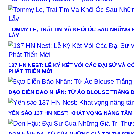
TOMMY LE, TRÁI TIM VÀ KHỐI ÓC SAU NHỮNG
LẪY
137 HN NEST: LỄ KÝ KẾT VỚI CÁC ĐẠI SỨ VÀ 
PHÁT TRIỂN MỚI
ĐẠO DIỄN BẢO NHÂN: TỪ ÁO BLOUSE TRẮNG Đ
YẾN SÀO 137 HN NEST: KHÁT VỌNG NÂNG TẦM 