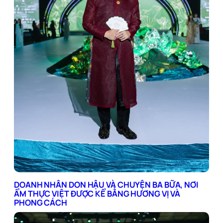
DOANH NHÂN DON HẬU VÀ CHUYỆN BA BỮA, NƠI
ẨM THỰC VIỆT ĐƯỢC KỂ BẰNG HƯƠNG VỊ VÀ
PHONG CÁCH