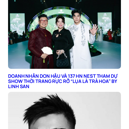
DOANH NHÂN DON HẬU VÀ 137 HN NEST THAM DỰ
SHOW THỜI TRANG RỰC RỠ “LỤA LÀ TRÀ HOA” BY
LINH SAN