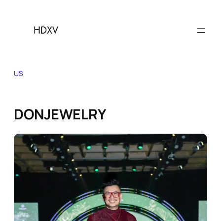
Skip
to
content
US
DONJEWELRY