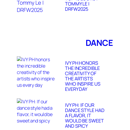
TOMMY LE |
DRFW2025
DANCE
IVY PH HONORS
THE INCREDIBLE
CREATIVITY OF
THE ARTISTS
WHO INSPIRE US
EVERY DAY
IVY PH: IF OUR
DANCE STYLE HAD
A FLAVOR, IT
WOULD BE SWEET
AND SPICY