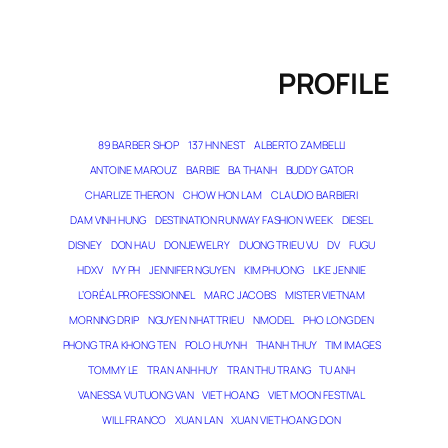
PROFILE
89 BARBER SHOP
137 HN NEST
ALBERTO ZAMBELLI
ANTOINE MAROUZ
BARBIE
BA THANH
BUDDY GATOR
CHARLIZE THERON
CHOW HON LAM
CLAUDIO BARBIERI
DAM VINH HUNG
DESTINATION RUNWAY FASHION WEEK
DIESEL
DISNEY
DON HAU
DONJEWELRY
DUONG TRIEU VU
DV
FUGU
HDXV
IVY PH
JENNIFER NGUYEN
KIM PHUONG
LIKE JENNIE
L’ORÉAL PROFESSIONNEL
MARC JACOBS
MISTER VIETNAM
MORNING DRIP
NGUYEN NHAT TRIEU
NMODEL
PHO LONG DEN
PHONG TRA KHONG TEN
POLO HUYNH
THANH THUY
TIM IMAGES
TOMMY LE
TRAN ANH HUY
TRAN THU TRANG
TU ANH
VANESSA VU TUONG VAN
VIET HOANG
VIET MOON FESTIVAL
WILL FRANCO
XUAN LAN
XUAN VIET HOANG DON