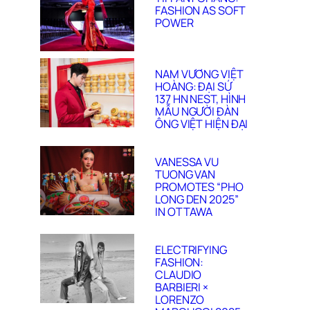
FASHION AS SOFT
POWER
NAM VƯƠNG VIỆT
HOÀNG: ĐẠI SỨ
137 HN NEST, HÌNH
MẪU NGƯỜI ĐÀN
ÔNG VIỆT HIỆN ĐẠI
VANESSA VU
TUONG VAN
PROMOTES “PHO
LONG DEN 2025”
IN OTTAWA
ELECTRIFYING
FASHION:
CLAUDIO
BARBIERI ×
LORENZO