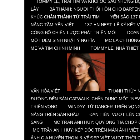
TOMMY LE, TRÁI TIM VÀ KHỐI ÓC SAU NHỮNG 
LẪY
BÁ THÀNH: NGƯỜI THỔI HỒN CHO BARTE
KHÚC CHÂN THÀNH TỪ TRÁI TIM
YẾN SÀO 137
NÂNG TẦM YẾN VIỆT
137 HN NEST: LỄ KÝ KẾT 
CÔNG BỐ CHIẾN LƯỢC PHÁT TRIỂN MỚI
DOAN
MỘT ĐÊM SINH NHẬT Ý NGHĨA
MC LA CHÍ HÙNG
MẸ VÀ TÌM CHÍNH MÌNH
TOMMY LE: NHÀ THIẾT 
VĂN HÓA VIỆT
THANH THÙY 
ĐƯỜNG ĐẾN SÀN CATWALK. CHÂN DUNG MỘT “NEW
TRIỂN VỌNG
WINDYY: TỪ DANCER TRIỂN VỌNG
NĂNG TRÊN SÂN KHẤU
ĐAN TIÊN: VƯỢT LÊN C
SÁNG
MC TRẦN ANH HUY: QUÝ ÔNG TIA CHỚP 
MC TRẦN ANH HUY: KÉP ĐỘC TRÊN MÀN ẢNH VIỆT
ẢNH GIA HUYỀN THOẠI & VẺ ĐẸP VIỆT VƯỢT THỜI 