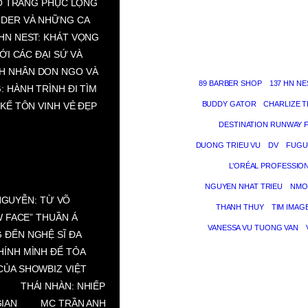
BỘ TRANG PHỤC LỘNG
NDER VÀ NHỮNG CA
 HN NEST: KHÁT VỌNG
VỚI CÁC ĐẠI SỨ VÀ
H NHÂN DON NGO VÀ
89 BARBER SHOP
137 HN NE
: HÀNH TRÌNH ĐI TÌM
BUDDY GATOR
CHARLIZE 
KẾ TÔN VINH VẺ ĐẸP
DESTINATION RUNWAY 
DUONG TRIEU VU
DV
FUGU
L’ORÉAL PROFESSIO
NGUYEN NHAT TRIEU
NMO
NGUYỄN: TỪ VÕ
THANH THUY
TIM IMAG
 FACE” THUẦN Á
VANESSA VU TUONG VAN
 ĐẾN NGHỆ SĨ ĐA
HÍNH MÌNH ĐỂ TỎA
CỦA SHOWBIZ VIỆT
THÁI NHÀN: NHIẾP
GIAN
MC TRẦN ANH