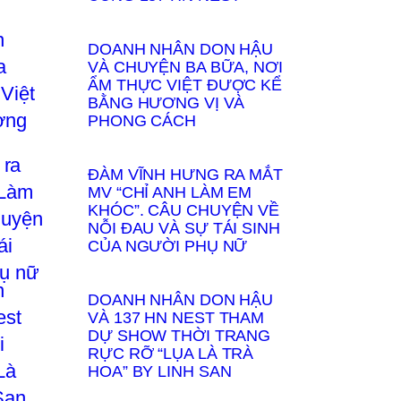
DOANH NHÂN DON HẬU
VÀ CHUYỆN BA BỮA, NƠI
ẨM THỰC VIỆT ĐƯỢC KỂ
BẰNG HƯƠNG VỊ VÀ
PHONG CÁCH
ĐÀM VĨNH HƯNG RA MẮT
MV “CHỈ ANH LÀM EM
KHÓC”. CÂU CHUYỆN VỀ
NỖI ĐAU VÀ SỰ TÁI SINH
CỦA NGƯỜI PHỤ NỮ
DOANH NHÂN DON HẬU
VÀ 137 HN NEST THAM
DỰ SHOW THỜI TRANG
RỰC RỠ “LỤA LÀ TRÀ
HOA” BY LINH SAN