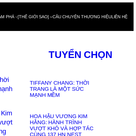
ÁM PHÁ
[THẾ GIỚI SAO]
CÂU CHUYỆN THƯƠNG HIỆU
LIÊN HỆ
TUYỂN CHỌN
TIFFANY CHANG: THỜI
TRANG LÀ MỘT SỨC
MẠNH MỀM
HOA HẬU VƯƠNG KIM
HẰNG: HÀNH TRÌNH
VƯỢT KHÓ VÀ HỢP TÁC
CÙNG 137 HN NEST