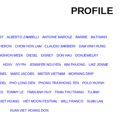
PROFILE
ST
ALBERTO ZAMBELLI
ANTOINE MAROUZ
BARBIE
BA THANH
THERON
CHOW HON LAM
CLAUDIO BARBIERI
DAM VINH HUNG
FASHION WEEK
DIESEL
DISNEY
DON HAU
DONJEWELRY
HDXV
IVY PH
JENNIFER NGUYEN
KIM PHUONG
LIKE JENNIE
NNEL
MARC JACOBS
MISTER VIETNAM
MORNING DRIP
DEL
PHO LONG DEN
PHONG TRA KHONG TEN
POLO HUYNH
ES
TOMMY LE
TRAN ANH HUY
TRAN THU TRANG
TU ANH
VIET HOANG
VIET MOON FESTIVAL
WILL FRANCO
XUAN LAN
XUAN VIET HOANG DON