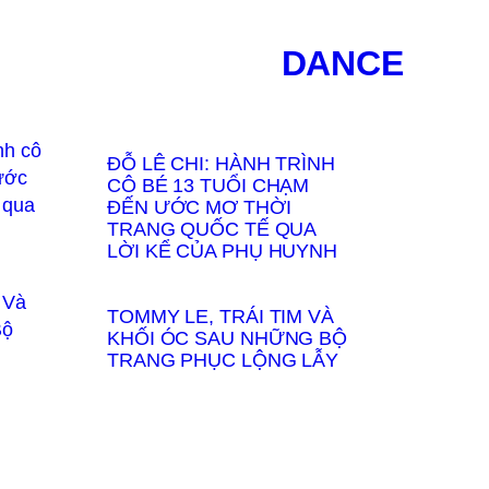
DANCE
ĐỖ LÊ CHI: HÀNH TRÌNH
CÔ BÉ 13 TUỔI CHẠM
ĐẾN ƯỚC MƠ THỜI
TRANG QUỐC TẾ QUA
LỜI KỂ CỦA PHỤ HUYNH
TOMMY LE, TRÁI TIM VÀ
KHỐI ÓC SAU NHỮNG BỘ
TRANG PHỤC LỘNG LẪY