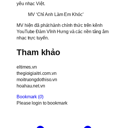
yêu nhạc Việt.
MV ‘Chỉ Anh Làm Em Khóc’
MV hiện đã phát hành chính thức trên kênh
YouTube Đàm Vĩnh Hưng và các nền tảng âm
nhạc trực tuyến.
Tham khảo
eltimes.vn
thegioigiaitri.com.vn
moitruongdothiso.vn
hoahau.net.vn
Bookmark (
0
)
Please login to bookmark