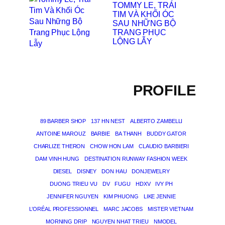
TOMMY LE, TRÁI
TIM VÀ KHỐI ÓC
SAU NHỮNG BỘ
TRANG PHỤC
LỘNG LẪY
PROFILE
89 BARBER SHOP
137 HN NEST
ALBERTO ZAMBELLI
ANTOINE MAROUZ
BARBIE
BA THANH
BUDDY GATOR
CHARLIZE THERON
CHOW HON LAM
CLAUDIO BARBIERI
DAM VINH HUNG
DESTINATION RUNWAY FASHION WEEK
DIESEL
DISNEY
DON HAU
DONJEWELRY
DUONG TRIEU VU
DV
FUGU
HDXV
IVY PH
JENNIFER NGUYEN
KIM PHUONG
LIKE JENNIE
L’ORÉAL PROFESSIONNEL
MARC JACOBS
MISTER VIETNAM
MORNING DRIP
NGUYEN NHAT TRIEU
NMODEL