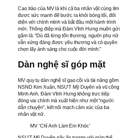
Cao trào của MV là khi cả ba nhân vật cùng tìm
được sức mạnh để bước ra khỏi bóng tối, đối
diện với chính mình và bắt đầu một hành trình
mới. Thông điệp mà Đàm Vĩnh Hưng muốn gửi
gắm là: “Dù đã từng tổn thương, người phụ nữ
vẫn xứng đáng được yêu thương và có quyền
chọn lấy ánh sáng cho cuộc đời mình.”
Dàn nghệ sĩ góp mặt
MV quy tụ dàn nghệ sĩ gạo cội và tài năng gồm
NSND Kim Xuân, NSƯT Mỹ Duyên và vũ công
Minh Anh. Đàm Vĩnh Hưng không trực tiếp
đóng vai chính mà xuất hiện như một “người
dẫn chuyện”, kết nối mạch cảm xúc của ba
nhân vật nữ.
MV ‘Chỉ Anh Làm Em Khóc’
NSƯT Mỹ Duyên gây ấn tượng với màn thể