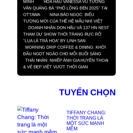
MÌNH
HOA HẬU VANESSA VŨ TƯỜNG
VÂN QUẢNG BÁ “PHỐ LỒNG ĐÈN 2025” TẠI
OTTAWA
NINA BẢO NGỌC: BIỂU
TƯỢNG MỚI CỦA THẾ HỆ MẪU NHÍ VIỆT
DOANH NHÂN DON HẬU VÀ 137 HN NEST
THAM DỰ SHOW THỜI TRANG RỰC RỠ
“LỤA LÀ TRÀ HOA” BY LINH SAN
MORNING DRIP COFFEE & DINING: KHỞI
ĐẦU NGỌT NGÀO CHO MỖI BUỔI SÁNG
THÁI NHÀN: NHIẾP ẢNH GIA HUYỀN THOẠI
& VẺ ĐẸP VIỆT VƯỢT THỜI GIAN
TUYỂN CHỌN
TIFFANY CHANG:
THỜI TRANG LÀ
MỘT SỨC MẠNH
MỀM