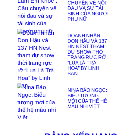
CHUYỆN VỀ NỖI
ĐAU VÀ SỰ TÁI
SINH CỦA NGƯỜI
PHỤ NỮ
DOANH NHÂN
DON HẬU VÀ 137
HN NEST THAM
DỰ SHOW THỜI
TRANG RỰC RỠ
“LỤA LÀ TRÀ
HOA” BY LINH
SAN
NINA BẢO NGỌC:
BIỂU TƯỢNG
MỚI CỦA THẾ HỆ
MẪU NHÍ VIỆT