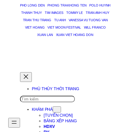
PHO LONG DEN
PHONG TRA KHONG TEN
POLO HUYNH
THANH THUY
TIM IMAGES
TOMMY LE
TRAN ANH HUY
TRAN THU TRANG
TU ANH
VANESSA VU TUONG VAN
VIET HOANG
VIET MOON FESTIVAL
WILL FRANCO
XUAN LAN
XUAN VIET HOANG DON
PHÙ THỦY GIẤC MƠ
PHÙ THỦY THỜI TRANG
SEARCH
KHÁM PHÁ
[TUYỂN CHỌN]
BẢNG XẾP HẠNG
HDXV