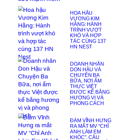
HOA HẬU
VƯƠNG KIM
HẰNG: HÀNH
TRÌNH VƯỢT
KHÓ VÀ HỢP
TÁC CÙNG 137
HN NEST
DOANH NHÂN
DON HẬU VÀ
CHUYỆN BA
BỮA, NƠI ẨM
THỰC VIỆT
ĐƯỢC KỂ BẰNG
HƯƠNG VỊ VÀ
PHONG CÁCH
ĐÀM VĨNH HƯNG
RA MẮT MV “CHỈ
ANH LÀM EM
KHÓC”. CÂU