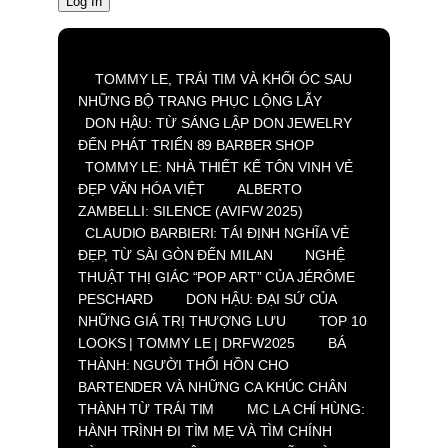
TOMMY LE, TRÁI TIM VÀ KHỐI ÓC SAU
NHỮNG BỘ TRANG PHỤC LỘNG LẪY
DON HẬU: TỪ SÁNG LẬP DON JEWELRY
ĐẾN PHÁT TRIỂN 89 BARBER SHOP
TOMMY LE: NHÀ THIẾT KẾ TÔN VINH VẺ
ĐẸP VĂN HÓA VIỆT
ALBERTO
ZAMBELLI: SILENCE (AVIFW 2025)
CLAUDIO BARBIERI: TÁI ĐỊNH NGHĨA VẺ
ĐẸP, TỪ SÀI GÒN ĐẾN MILAN
NGHỆ
THUẬT THỊ GIÁC “POP ART” CỦA JÉRÔME
PESCHARD
DON HẬU: ĐẠI SỨ CỦA
NHỮNG GIÁ TRỊ THƯỢNG LƯU
TOP 10
LOOKS | TOMMY LE | DRFW2025
BÁ
THÀNH: NGƯỜI THỔI HỒN CHO
BARTENDER VÀ NHỮNG CA KHÚC CHÂN
THÀNH TỪ TRÁI TIM
MC LA CHÍ HÙNG:
HÀNH TRÌNH ĐI TÌM MẸ VÀ TÌM CHÍNH