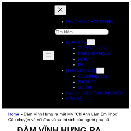
PHÙ THỦY THỜI TRANG
SEARCH
KHÁM PHÁ
[TUYỂN CHỌN]
BẢNG XẾP HẠNG
HDXV
DV
[THẾ GIỚI SAO]
VỀ CHÚNG TÔI
[DỊCH VỤ]
DỰ ÁN
CÂU CHUYỆN THƯƠNG HIỆU
LIÊN HỆ
Home
»
Đàm Vĩnh Hưng ra mắt MV “Chỉ Anh Làm Em Khóc”.
Câu chuyện về nỗi đau và sự tái sinh của người phụ nữ
ĐÀM VĨNH HƯNG RA