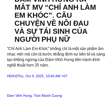
MẮT MV “CHỈ ANH LÀM
EM KHÓC”. CÂU
CHUYỆN VỀ NỖI ĐAU
VÀ SỰ TÁI SINH CỦA
NGƯỜI PHỤ NỮ
“Chỉ Anh Làm Em Khóc” không chỉ là một sản phẩm âm
nhạc mới mà còn là bước khẳng định sự bền bỉ và sáng
tạo không ngừng của Đàm Vĩnh Hưng trên hành trình
nghệ thuật hơn 25 năm.
HDXV
|
Thu, Oct 9, 2025, 10:40 AM +07
Dam Vinh Hung
, 
Tran Manh Cuong