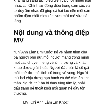
khả năng sáng tác, biểu diễn và chơi nhiều loại
nhạc cụ. Chính sự đồng điệu trong cảm xúc và
tư duy âm nhạc đã giúp cả hai tạo nên một sản
phẩm đậm chất cảm xúc, vừa mới mẻ vừa sâu
lắng.
Nội dung và thông điệp
MV
“Chỉ Anh Làm Em Khóc” kể về hành trình của
ba người phụ nữ, mỗi người mang trong mình
một câu chuyện riêng về tổn thương và khát
khao được giải thoát. Người đầu tiên là cô gái
mãi chờ đợi mối tình cũ trong vô vọng. Người
thứ hai chịu đựng bạo hành cả thể xác lẫn tinh
thần. Người thứ ba bị thao túng tâm lý, phải
đấu tranh để thoát khỏi mối quan hệ đầy tổn
thương.
MV ‘Chỉ Anh Làm Em Khóc’