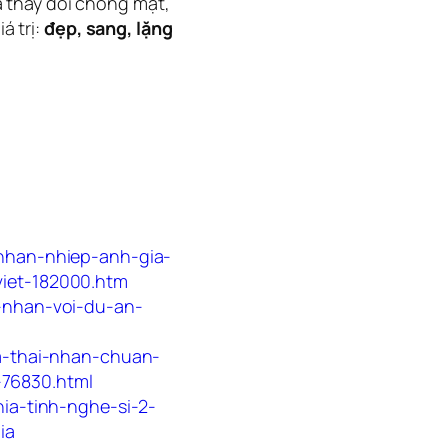
à thay đổi chóng mặt,
á trị:
đẹp, sang, lặng
-nhan-nhiep-anh-gia-
iet-182000.htm
i-nhan-voi-du-an-
ia-thai-nhan-chuan-
76830.html
hia-tinh-nghe-si-2-
ia