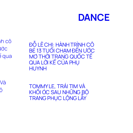
DANCE
ĐỖ LÊ CHI: HÀNH TRÌNH CÔ
BÉ 13 TUỔI CHẠM ĐẾN ƯỚC
MƠ THỜI TRANG QUỐC TẾ
QUA LỜI KỂ CỦA PHỤ
HUYNH
TOMMY LE, TRÁI TIM VÀ
KHỐI ÓC SAU NHỮNG BỘ
TRANG PHỤC LỘNG LẪY