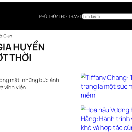
SEARCH
PHÙ THỦY THỜI TRANG
ời Gian
GIA HUYỀN
ỢT THỜI
chóng mặt, những bức ảnh
à vĩnh viễn.