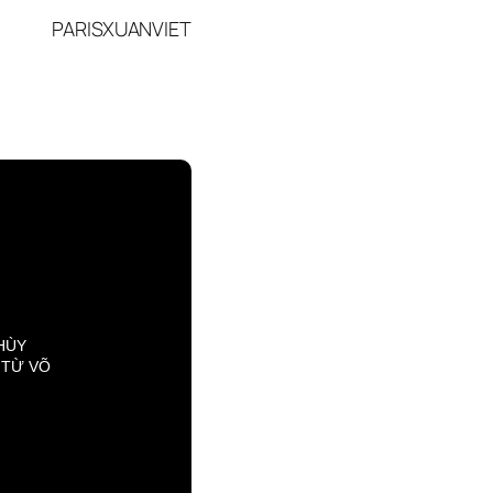
PARISXUANVIET
HÙY
 TỪ VÕ
ẾN SÀN
. CHÂN
T “NEW
UẦN Á
ỌNG