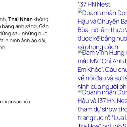
ệnh,
Thái Nhàn
không
ện bằng ánh sáng. Gần
 đứng sau những bức
t là hình ảnh áo dài,
nh.
ên ngôn văn hóa