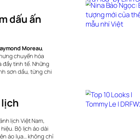
ậm dấu ấn
aymond Moreau
,
nhưng chuyển hóa
và đầy tinh tế. Những
anh sơn dầu, từng chi
 lịch
nh lịch Việt Nam,
iệu. Bộ lịch áo dài
bên áo lụa… không chỉ