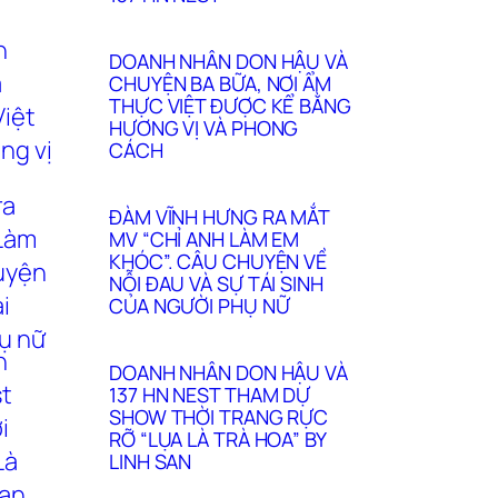
DOANH NHÂN DON HẬU VÀ
CHUYỆN BA BỮA, NƠI ẨM
THỰC VIỆT ĐƯỢC KỂ BẰNG
HƯƠNG VỊ VÀ PHONG
CÁCH
ĐÀM VĨNH HƯNG RA MẮT
MV “CHỈ ANH LÀM EM
KHÓC”. CÂU CHUYỆN VỀ
NỖI ĐAU VÀ SỰ TÁI SINH
CỦA NGƯỜI PHỤ NỮ
DOANH NHÂN DON HẬU VÀ
137 HN NEST THAM DỰ
SHOW THỜI TRANG RỰC
RỠ “LỤA LÀ TRÀ HOA” BY
LINH SAN