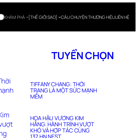
KHÁM PHÁ
[THẾ GIỚI SAO]
CÂU CHUYỆN THƯƠNG HIỆU
LIÊN HỆ
TUYỂN CHỌN
TIFFANY CHANG: THỜI
TRANG LÀ MỘT SỨC MẠNH
MỀM
HOA HẬU VƯƠNG KIM
HẰNG: HÀNH TRÌNH VƯỢT
KHÓ VÀ HỢP TÁC CÙNG
137 HN NEST