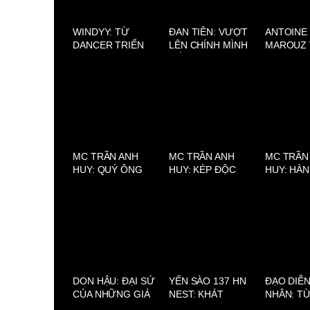
WINDYY: TỪ
ĐAN TIÊN: VƯỢT
ANTOINE
DANCER TRIỂN
LÊN CHÍNH MÌNH
MAROUZ 
VỌNG ĐẾN NGHỆ
ĐỂ TỎA SÁNG
SAVOIR-F
SĨ ĐA NĂNG TRÊN
SAIGON: 
SÂN KHẤU
PHÁP ĐƯ
HIỆN TẠI
MC TRẦN ANH
MC TRẦN ANH
MC TRẦN
HUY: QUÝ ÔNG
HUY: KÉP ĐỘC
HUY: HÀ
TIA CHỚP CỦA
TRÊN MÀN ẢNH
TRÌNH GI
SHOWBIZ VIỆT
VIỆT
THIỆN L
ÁNH SÁN
PHÁP
DON HẬU: ĐẠI SỨ
YẾN SÀO 137 HN
ĐẠO DIỄ
CỦA NHỮNG GIÁ
NEST: KHÁT
NHÂN: T
TRỊ THƯỢNG
VỌNG NÂNG TẦM
BLOUSE 