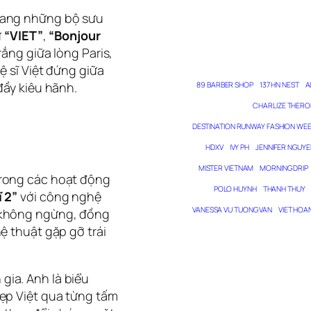
mang những bộ sưu
ư
“VIET”
,
“Bonjour
rắng giữa lòng Paris,
ệ sĩ Việt đứng giữa
đầy kiêu hãnh.
89 BARBER SHOP
137 HN NEST
A
CHARLIZE THERO
DESTINATION RUNWAY FASHION WE
HDXV
IVY PH
JENNIFER NGUYE
MISTER VIETNAM
MORNING DRIP
trong các hoạt động
POLO HUYNH
THANH THUY
ĩ 2”
với công nghệ
VANESSA VU TUONG VAN
VIET HOA
 không ngừng, đồng
ệ thuật gặp gỡ trái
gia. Anh là biểu
đẹp Việt qua từng tấm