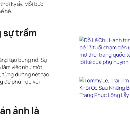
thời kỳ ấy. Mỗi bức
ế hệ.
 sự trầm
áng tạo bùng nổ. Sự
h làm việc như một
, từng đường nét tạo
ng để phù hợp với
 án ảnh là