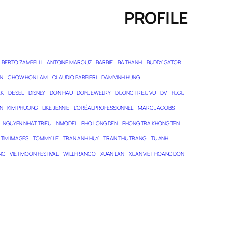
PROFILE
LBERTO ZAMBELLI
ANTOINE MAROUZ
BARBIE
BA THANH
BUDDY GATOR
N
CHOW HON LAM
CLAUDIO BARBIERI
DAM VINH HUNG
EK
DIESEL
DISNEY
DON HAU
DONJEWELRY
DUONG TRIEU VU
DV
FUGU
N
KIM PHUONG
LIKE JENNIE
L’ORÉAL PROFESSIONNEL
MARC JACOBS
NGUYEN NHAT TRIEU
NMODEL
PHO LONG DEN
PHONG TRA KHONG TEN
TIM IMAGES
TOMMY LE
TRAN ANH HUY
TRAN THU TRANG
TU ANH
NG
VIET MOON FESTIVAL
WILL FRANCO
XUAN LAN
XUAN VIET HOANG DON