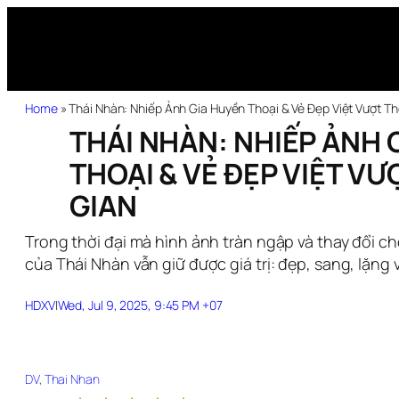
Home
»
Thái Nhàn: Nhiếp Ảnh Gia Huyền Thoại & Vẻ Đẹp Việt Vượt Th
THÁI NHÀN: NHIẾP ẢNH 
THOẠI & VẺ ĐẸP VIỆT VƯ
GIAN
Trong thời đại mà hình ảnh tràn ngập và thay đổi 
của Thái Nhàn vẫn giữ được giá trị: đẹp, sang, lặng v
HDXV
|
Wed, Jul 9, 2025, 9:45 PM +07
DV
, 
Thai Nhan