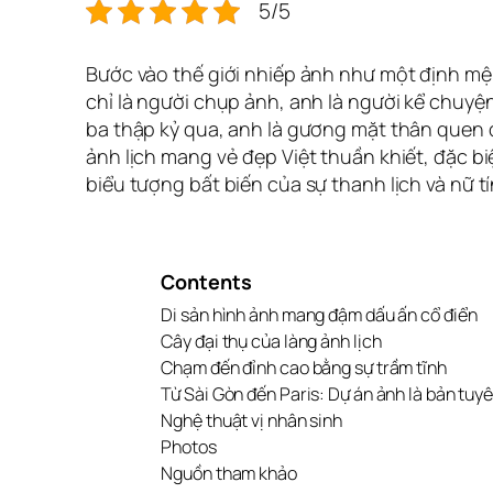
5/5
Bước vào thế giới nhiếp ảnh như một định m
chỉ là người chụp ảnh, anh là người kể chuy
ba thập kỷ qua, anh là gương mặt thân quen
ảnh lịch mang vẻ đẹp Việt thuần khiết, đặc biệ
biểu tượng bất biến của sự thanh lịch và nữ tí
Contents
Di sản hình ảnh mang đậm dấu ấn cổ điển
Cây đại thụ của làng ảnh lịch
Chạm đến đỉnh cao bằng sự trầm tĩnh
Từ Sài Gòn đến Paris: Dự án ảnh là bản tuy
Nghệ thuật vị nhân sinh
Photos
Nguồn tham khảo