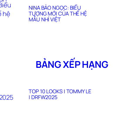
NINA BẢO NGỌC: BIỂU
TƯỢNG MỚI CỦA THẾ HỆ
MẪU NHÍ VIỆT
BẢNG XẾP HẠNG
TOP 10 LOOKS | TOMMY LE
| DRFW2025