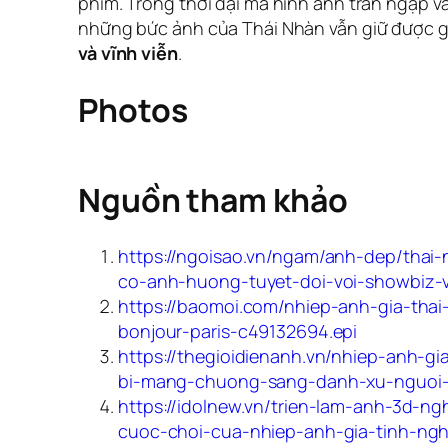
phim. Trong thời đại mà hình ảnh tràn ngập v
những bức ảnh của Thái Nhàn vẫn giữ được gi
và vĩnh viễn
.
Photos
Nguồn tham khảo
https://ngoisao.vn/ngam/anh-dep/thai
co-anh-huong-tuyet-doi-voi-showbiz-v
https://baomoi.com/nhiep-anh-gia-tha
bonjour-paris-c49132694.epi
https://thegioidienanh.vn/nhiep-anh-g
bi-mang-chuong-sang-danh-xu-nguoi-
https://idolnew.vn/trien-lam-anh-3d-ng
cuoc-choi-cua-nhiep-anh-gia-tinh-ngh