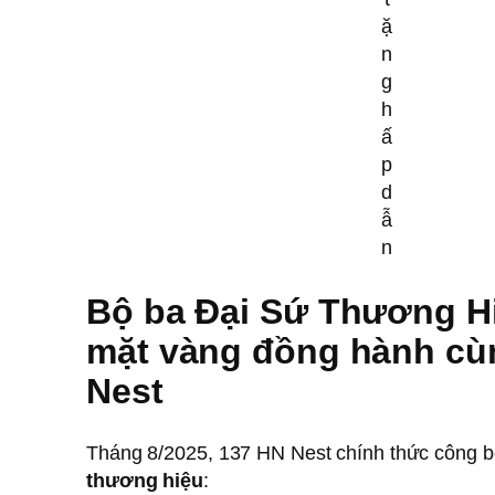
ặ
n
g
h
ấ
p
d
ẫ
n
Bộ ba Đại Sứ Thương H
mặt vàng đồng hành cù
Nest
Tháng 8/2025, 137 HN Nest chính thức công 
thương hiệu
: