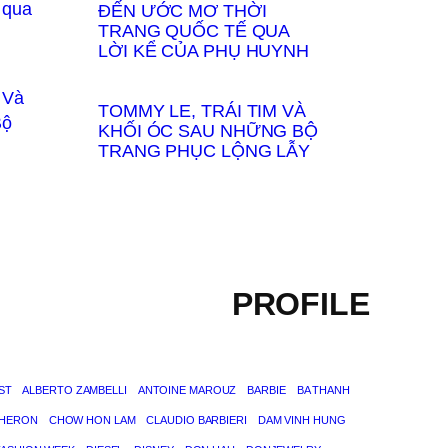
ĐẾN ƯỚC MƠ THỜI
TRANG QUỐC TẾ QUA
LỜI KỂ CỦA PHỤ HUYNH
TOMMY LE, TRÁI TIM VÀ
KHỐI ÓC SAU NHỮNG BỘ
TRANG PHỤC LỘNG LẪY
PROFILE
ST
ALBERTO ZAMBELLI
ANTOINE MAROUZ
BARBIE
BA THANH
THERON
CHOW HON LAM
CLAUDIO BARBIERI
DAM VINH HUNG