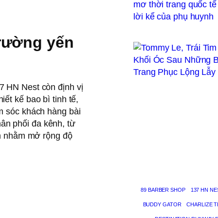
trường yến
7 HN Nest còn định vị
ết kế bao bì tinh tế,
ăm sóc khách hàng bài
ân phối đa kênh, từ
yến nhằm mở rộng độ
89 BARBER SHOP
137 HN NE
BUDDY GATOR
CHARLIZE 