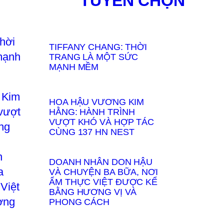
TUYỂN CHỌN
TIFFANY CHANG: THỜI
TRANG LÀ MỘT SỨC
MẠNH MỀM
HOA HẬU VƯƠNG KIM
HẰNG: HÀNH TRÌNH
VƯỢT KHÓ VÀ HỢP TÁC
CÙNG 137 HN NEST
DOANH NHÂN DON HẬU
VÀ CHUYỆN BA BỮA, NƠI
ẨM THỰC VIỆT ĐƯỢC KỂ
BẰNG HƯƠNG VỊ VÀ
PHONG CÁCH