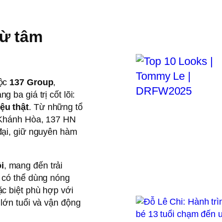
từ tâm
uộc
137 Group
,
 ba giá trị cốt lõi:
ệu thật
. Từ những tổ
u Khánh Hòa, 137 HN
đại, giữ nguyên hàm
i
, mang đến trải
 có thể dùng nóng
c biệt phù hợp với
lớn tuổi và vận động