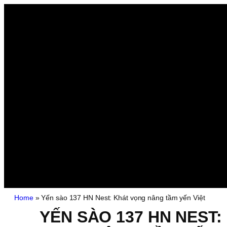
Home
»
Yến sào 137 HN Nest: Khát vọng nâng tầm yến Việt
YẾN SÀO 137 HN NEST: