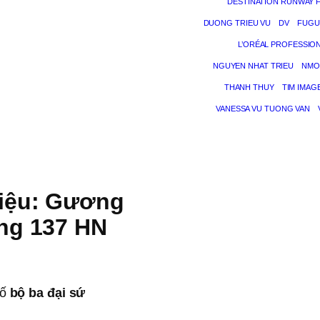
DESTINATION RUNWAY 
DUONG TRIEU VU
DV
FUGU
L’ORÉAL PROFESSIO
NGUYEN NHAT TRIEU
NMO
THANH THUY
TIM IMAG
VANESSA VU TUONG VAN
iệu: Gương
ng 137 HN
bố
bộ ba đại sứ