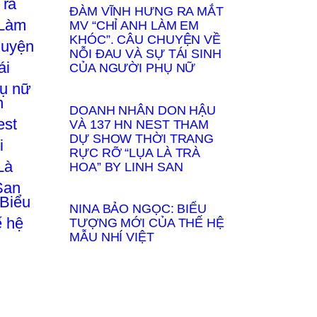
ĐÀM VĨNH HƯNG RA MẮT
MV “CHỈ ANH LÀM EM
KHÓC”. CÂU CHUYỆN VỀ
NỖI ĐAU VÀ SỰ TÁI SINH
CỦA NGƯỜI PHỤ NỮ
DOANH NHÂN DON HẬU
VÀ 137 HN NEST THAM
DỰ SHOW THỜI TRANG
RỰC RỠ “LỤA LÀ TRÀ
HOA” BY LINH SAN
NINA BẢO NGỌC: BIỂU
TƯỢNG MỚI CỦA THẾ HỆ
MẪU NHÍ VIỆT