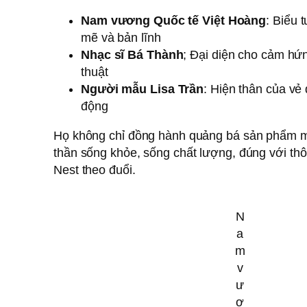
Nam vương Quốc tế Việt Hoàng
: Biểu
mẽ và bản lĩnh
Nhạc sĩ Bá Thành
; Đại diện cho cảm hứ
thuật
Người mẫu Lisa Trần
: Hiện thân của vẻ
động
Họ không chỉ đồng hành quảng bá sản phẩm mà
thần sống khỏe, sống chất lượng, đúng với t
Nest theo đuổi.
N
a
m
v
ư
ơ