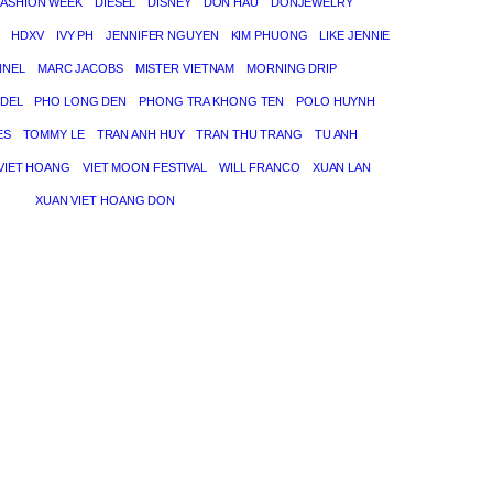
FASHION WEEK
DIESEL
DISNEY
DON HAU
DONJEWELRY
HDXV
IVY PH
JENNIFER NGUYEN
KIM PHUONG
LIKE JENNIE
NNEL
MARC JACOBS
MISTER VIETNAM
MORNING DRIP
DEL
PHO LONG DEN
PHONG TRA KHONG TEN
POLO HUYNH
ES
TOMMY LE
TRAN ANH HUY
TRAN THU TRANG
TU ANH
VIET HOANG
VIET MOON FESTIVAL
WILL FRANCO
XUAN LAN
XUAN VIET HOANG DON