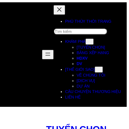
PHÙ THỦY THỜI TRANG
SEARCH
KHÁM PHÁ
[TUYỂN CHỌN]
BẢNG XẾP HẠNG
HDXV
DV
[THẾ GIỚI SAO]
VỀ CHÚNG TÔI
[DỊCH VỤ]
DỰ ÁN
CÂU CHUYỆN THƯƠNG HIỆU
LIÊN HỆ