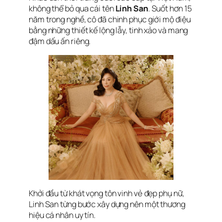
không thể bỏ qua cái tên
Linh San
. Suốt hơn 15
năm trong nghề, cô đã chinh phục giới mộ điệu
bằng những thiết kế lộng lẫy, tinh xảo và mang
đậm dấu ấn riêng.
Khởi đầu từ khát vọng tôn vinh vẻ đẹp phụ nữ,
Linh San từng bước xây dựng nên một thương
hiệu cá nhân uy tín.