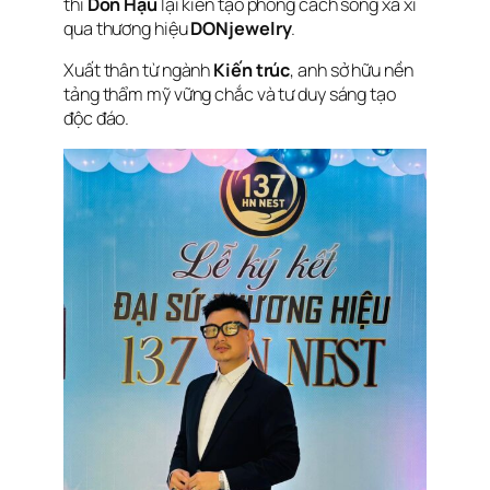
thì
Don Hậu
lại kiến tạo phong cách sống xa xỉ
qua thương hiệu
DONjewelry
.
Xuất thân từ ngành
Kiến trúc
, anh sở hữu nền
tảng thẩm mỹ vững chắc và tư duy sáng tạo
độc đáo.