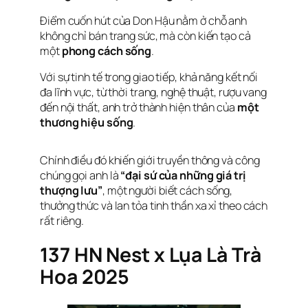
Điểm cuốn hút của Don Hậu nằm ở chỗ anh
không chỉ bán trang sức, mà còn kiến tạo cả
một
phong cách sống
.
Với sự tinh tế trong giao tiếp, khả năng kết nối
đa lĩnh vực, từ thời trang, nghệ thuật, rượu vang
đến nội thất, anh trở thành hiện thân của
một
thương hiệu sống
.
Chính điều đó khiến giới truyền thông và công
chúng gọi anh là
“đại sứ của những giá trị
thượng lưu”
, một người biết cách sống,
thưởng thức và lan tỏa tinh thần xa xỉ theo cách
rất riêng.
137 HN Nest x Lụa Là Trà
Hoa 2025