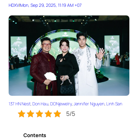
HDXV
|
Mon, Sep 29, 2025, 11:19 AM +07
137 HN Nest
, 
Don Hau
, 
DONjewelry
, 
Jennifer Nguyen
, 
Linh San
5/5
Contents