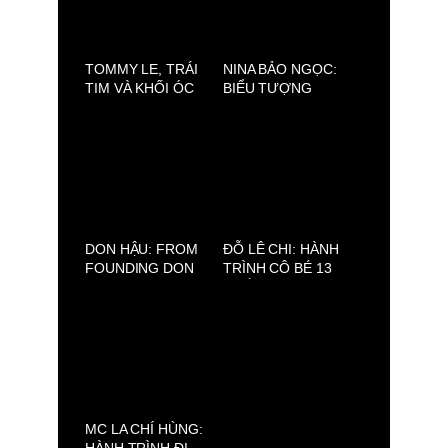
TOMMY LE, TRÁI
NINA BẢO NGỌC:
TIM VÀ KHỐI ÓC
BIỂU TƯỢNG
SAU NHỮNG BỘ
MỚI CỦA THẾ HỆ
TRANG PHỤC
MẪU NHÍ VIỆT
LỘNG LẪY
DON HẬU: FROM
ĐỖ LÊ CHI: HÀNH
FOUNDING DON
TRÌNH CÔ BÉ 13
JEWELRY TO
TUỔI CHẠM ĐẾN
DEVELOPING 89
ƯỚC MƠ THỜI
BARBER SHOP
TRANG QUỐC TẾ
QUA LỜI KỂ CỦA
PHỤ HUYNH
MC LA CHÍ HÙNG: