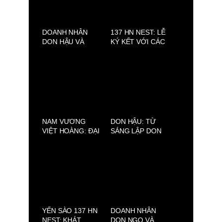
n
k
e
p
m
r
DOANH NHÂN
137 HN NEST: LỄ
DON HẬU VÀ
KÝ KẾT VỚI CÁC
CHUYỆN BA BỮA,
ĐẠI SỨ VÀ CÔNG
NƠI ẨM THỰC
BỐ CHIẾN LƯỢC
VIỆT ĐƯỢC KỂ
PHÁT TRIỂN MỚI
BẰNG HƯƠNG VỊ
VÀ PHONG CÁCH
NAM VƯƠNG
DON HẬU: TỪ
VIỆT HOÀNG: ĐẠI
SÁNG LẬP DON
SỨ 137 HN NEST,
JEWELRY ĐẾN
HÌNH MẪU
PHÁT TRIỂN 89
NGƯỜI ĐÀN ÔNG
BARBER SHOP
VIỆT HIỆN ĐẠI
YẾN SÀO 137 HN
DOANH NHÂN
NEST: KHÁT
DON NGO VÀ