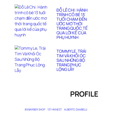
ĐỖ LÊ CHI: HÀNH
TRÌNH CÔ BÉ 13
TUỔI CHẠM ĐẾN
ƯỚC MƠ THỜI
TRANG QUỐC TẾ
QUA LỜI KỂ CỦA
PHỤ HUYNH
TOMMY LE, TRÁI
TIM VÀ KHỐI ÓC
SAU NHỮNG BỘ
TRANG PHỤC
LỘNG LẪY
PROFILE
89 BARBER SHOP
137 HN NEST
ALBERTO ZAMBELLI