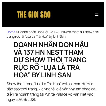
Home
»
Doanh nhân Don Hậu và 137 HN Nest tham dự show thời
trang rực rỡ “Lụa Là Trà Hoa” by Linh San
DOANH NHÂN DON HẬU
VÀ 137 HN NEST THAM
DỰ SHOW THỜI TRANG
RỰC RỠ “LỤA LÀ TRÀ
HOA” BY LINH SAN
Show thời trang “Lụa Là Trà Hoa” với sự tham dự của
dàn sao thời trang, kịch nghệ, điện ảnh và âm nhạc đã
diễn ra hoành tráng tại White Palace Võ Văn Kiệt vào
ngày 30/09/2025