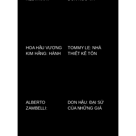
VỌNG NÂNG TẦM
MỘT ĐÊM SINH
YẾN VIỆT
NHẬT Ý NGHĨA
HOA HẬU VƯƠNG
TOMMY LE: NHÀ
KIM HẰNG: HÀNH
THIẾT KẾ TÔN
TRÌNH VƯỢT
VINH VẺ ĐẸP VĂN
KHÓ VÀ HỢP TÁC
HÓA VIỆT
CÙNG 137 HN
NEST
ALBERTO
DON HẬU: ĐẠI SỨ
ZAMBELLI:
CỦA NHỮNG GIÁ
SILENCE (AVIFW
TRỊ THƯỢNG
2025)
LƯU