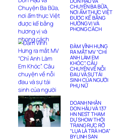
DON HẬU VÀ
CHUYỆN BA BỮA,
NƠI ẨM THỰC VIỆT
ĐƯỢC KỂ BẰNG
HƯƠNG VỊ VÀ
PHONG CÁCH
ĐÀM VĨNH HƯNG
RA MẮT MV “CHỈ
ANH LÀM EM
KHÓC”. CÂU
CHUYỆN VỀ NỖI
ĐAU VÀ SỰ TÁI
SINH CỦA NGƯỜI
PHỤ NỮ
DOANH NHÂN
DON HẬU VÀ 137
HN NEST THAM
DỰ SHOW THỜI
TRANG RỰC RỠ
“LỤA LÀ TRÀ HOA”
BY LINH SAN