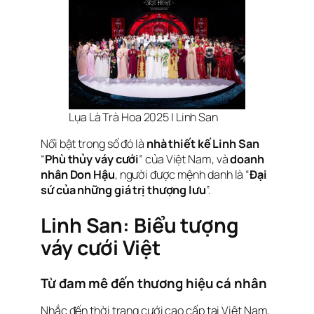
Lụa Là Trà Hoa 2025 | Linh San
Nổi bật trong số đó là
nhà thiết kế Linh San
“
Phù thủy váy cưới
” của Việt Nam, và
doanh
nhân Don Hậu
, người được mệnh danh là “
Đại
sứ của những giá trị thượng lưu
”.
Linh San: Biểu tượng
váy cưới Việt
Từ đam mê đến thương hiệu cá nhân
Nhắc đến thời trang cưới cao cấp tại Việt Nam,