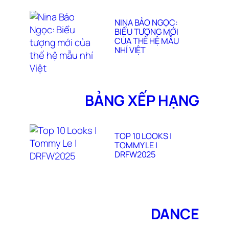
NINA BẢO NGỌC:
BIỂU TƯỢNG MỚI
CỦA THẾ HỆ MẪU
NHÍ VIỆT
BẢNG XẾP HẠNG
TOP 10 LOOKS |
TOMMY LE |
DRFW2025
DANCE