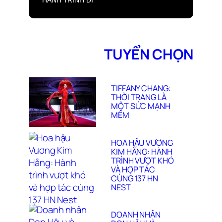
HÀNH TRÌNH ĐI
TÌM MẸ VÀ TÌM
CHÍNH MÌNH
TUYỂN CHỌN
TIFFANY CHANG:
THỜI TRANG LÀ
MỘT SỨC MẠNH
MỀM
HOA HẬU VƯƠNG
KIM HẰNG: HÀNH
TRÌNH VƯỢT KHÓ
VÀ HỢP TÁC
CÙNG 137 HN
NEST
DOANH NHÂN