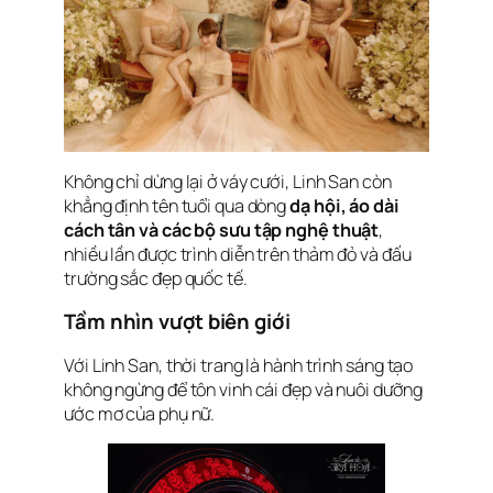
Không chỉ dừng lại ở váy cưới, Linh San còn
khẳng định tên tuổi qua dòng
dạ hội, áo dài
cách tân và các bộ sưu tập nghệ thuật
,
nhiều lần được trình diễn trên thảm đỏ và đấu
trường sắc đẹp quốc tế.
Tầm nhìn vượt biên giới
Với Linh San, thời trang là hành trình sáng tạo
không ngừng để tôn vinh cái đẹp và nuôi dưỡng
ước mơ của phụ nữ.