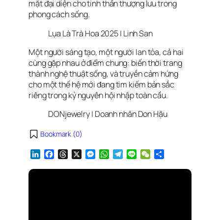
mặt đại diện cho tinh thần thượng lưu trong
phong cách sống.
Lụa Là Trà Hoa 2025 | Linh San
Một người sáng tạo, một người lan tỏa, cả hai
cùng gặp nhau ở điểm chung: biến thời trang
thành nghệ thuật sống, và truyền cảm hứng
cho một thế hệ mới đang tìm kiếm bản sắc
riêng trong kỷ nguyên hội nhập toàn cầu.
DONjewelry | Doanh nhân Don Hậu
Bookmark (
0
)
L
F
T
X
M
W
T
L
W
S
i
a
h
e
h
e
i
e
h
n
c
r
s
a
l
n
C
a
k
e
e
s
t
e
e
h
r
e
b
a
e
s
g
a
e
d
o
d
n
A
r
t
I
o
s
g
p
a