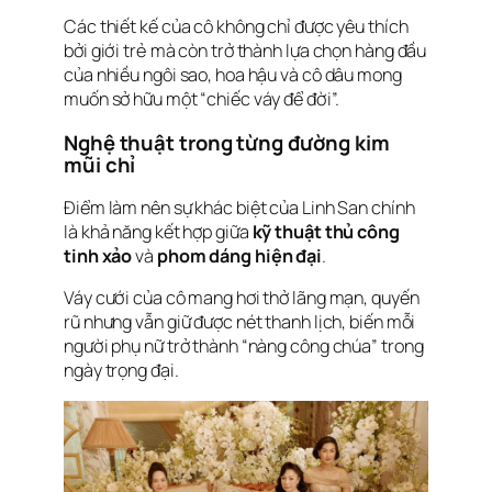
Các thiết kế của cô không chỉ được yêu thích
bởi giới trẻ mà còn trở thành lựa chọn hàng đầu
của nhiều ngôi sao, hoa hậu và cô dâu mong
muốn sở hữu một “chiếc váy để đời”.
Nghệ thuật trong từng đường kim
mũi chỉ
Điểm làm nên sự khác biệt của Linh San chính
là khả năng kết hợp giữa
kỹ thuật thủ công
tinh xảo
và
phom dáng hiện đại
.
Váy cưới của cô mang hơi thở lãng mạn, quyến
rũ nhưng vẫn giữ được nét thanh lịch, biến mỗi
người phụ nữ trở thành “nàng công chúa” trong
ngày trọng đại.