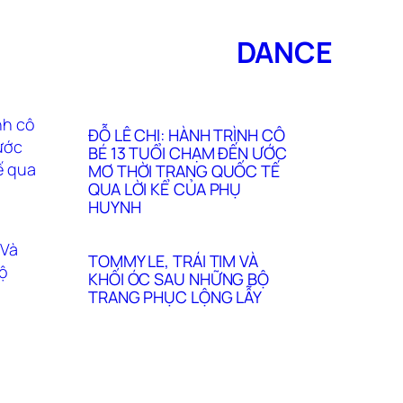
DANCE
ĐỖ LÊ CHI: HÀNH TRÌNH CÔ
BÉ 13 TUỔI CHẠM ĐẾN ƯỚC
MƠ THỜI TRANG QUỐC TẾ
QUA LỜI KỂ CỦA PHỤ
HUYNH
TOMMY LE, TRÁI TIM VÀ
KHỐI ÓC SAU NHỮNG BỘ
TRANG PHỤC LỘNG LẪY