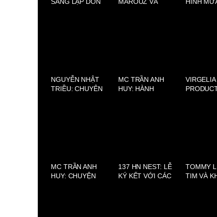
SÁNG LẬP DON
MAROUZ VÀ
HÍNH MƯA
JEWELRY ĐẾN
SAVOIR-FAIRE
MỘT TRÁI
PHÁT TRIỂN 89
SAIGON: VẺ ĐẸP
NHỎ GIE
BARBER SHOP
PHÁP ĐƯỢC TÁI
NGHỆ TH
HIỆN TẠI SÀI GÒN
LỚN
NGUYỄN NHẬT
MC TRẦN ANH
VIRGELIA
TRIỀU: CHUYÊN
HUY: HÀNH
PRODUCT
GIA HR CHINH
TRÌNH GIEO HẠT
NƠI HỘI 
PHỤC NGÀNH
THIỆN LÀNH TỪ
ĐẸP, VĂN
TUYỂN DỤNG
ÁNH SÁNG PHẬT
BẢN SẮC
VIỆT NAM
PHÁP
CẦU
MC TRẦN ANH
137 HN NEST: LỄ
TOMMY LE
HUY: CHUYỆN
KÝ KẾT VỚI CÁC
TIM VÀ K
NHÀ CHƯA TỎ
ĐẠI SỨ VÀ CÔNG
SAU NHỮ
MÙA 2 – NƠI
BỐ CHIẾN LƯỢC
TRANG P
NHỮNG TÂM SỰ
PHÁT TRIỂN MỚI
LỘNG LẪ
GIA ĐÌNH ĐƯỢC