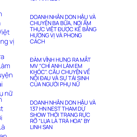
DOANH NHÂN DON HẬU VÀ
CHUYỆN BA BỮA, NƠI ẨM
THỰC VIỆT ĐƯỢC KỂ BẰNG
HƯƠNG VỊ VÀ PHONG
CÁCH
ĐÀM VĨNH HƯNG RA MẮT
MV “CHỈ ANH LÀM EM
KHÓC”. CÂU CHUYỆN VỀ
NỖI ĐAU VÀ SỰ TÁI SINH
CỦA NGƯỜI PHỤ NỮ
DOANH NHÂN DON HẬU VÀ
137 HN NEST THAM DỰ
SHOW THỜI TRANG RỰC
RỠ “LỤA LÀ TRÀ HOA” BY
LINH SAN