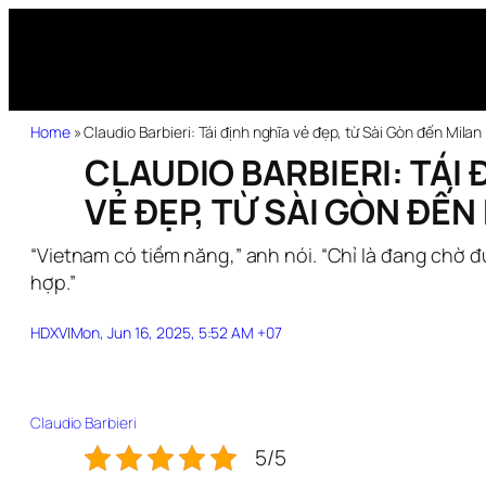
Home
»
Claudio Barbieri: Tái định nghĩa vẻ đẹp, từ Sài Gòn đến Milan
CLAUDIO BARBIERI: TÁI 
VẺ ĐẸP, TỪ SÀI GÒN ĐẾN
“Vietnam có tiềm năng,” anh nói. “Chỉ là đang chờ 
hợp.”
HDXV
|
Mon, Jun 16, 2025, 5:52 AM +07
Claudio Barbieri
5/5