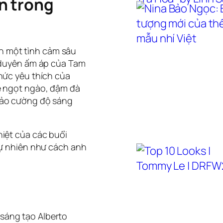
n trong
iển một tình cảm sâu
t duyên ấm áp của Tam
hức yêu thích của
ê ngọt ngào, đậm đà
hảo cường độ sáng
hiệt của các buổi
tự nhiên như cách anh
sáng tạo Alberto