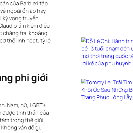
p cận của Barbieri tập
 vẻ ngoài ồn ào hay
ới kỳ vọng truyền
Claudio tìm kiếm điều
ác chàng trai khoảng
 thể linh hoạt, tỷ lệ
ng phi giới
ính. Nam, nữ, LGBT+,
n được tinh thần của
tâm trong thế giới
 Không vấn đề gì.