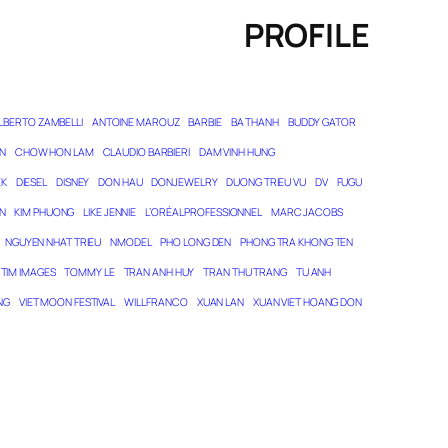
PROFILE
LBERTO ZAMBELLI
ANTOINE MAROUZ
BARBIE
BA THANH
BUDDY GATOR
N
CHOW HON LAM
CLAUDIO BARBIERI
DAM VINH HUNG
EK
DIESEL
DISNEY
DON HAU
DONJEWELRY
DUONG TRIEU VU
DV
FUGU
N
KIM PHUONG
LIKE JENNIE
L’ORÉAL PROFESSIONNEL
MARC JACOBS
NGUYEN NHAT TRIEU
NMODEL
PHO LONG DEN
PHONG TRA KHONG TEN
TIM IMAGES
TOMMY LE
TRAN ANH HUY
TRAN THU TRANG
TU ANH
NG
VIET MOON FESTIVAL
WILL FRANCO
XUAN LAN
XUAN VIET HOANG DON