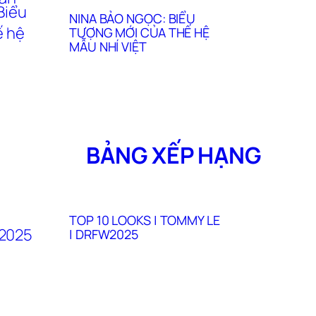
NINA BẢO NGỌC: BIỂU
TƯỢNG MỚI CỦA THẾ HỆ
MẪU NHÍ VIỆT
BẢNG XẾP HẠNG
TOP 10 LOOKS | TOMMY LE
| DRFW2025