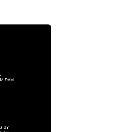
U
EM ĐAM
 KẾ
G CHÚA
G BY