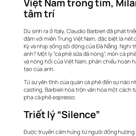
Việt Nam trong tim, Mila
tâm trí
Dù sinh ra ở Italy, Claudio Barbieri đã phát tr
đậm với miền Trung Việt Nam, đặc biệt là né
Kỳ và nhịp sống sôi động của Đà Nẵng. Nghi t
anh? Một ly “cà phê sữa đá nóng”, món cà ph
và nóng hổi của Việt Nam, phản chiếu hoàn 
tạo của anh.
Từ sự yên tĩnh của quán cà phê đến sự náo n
casting, Barbieri hòa trộn văn hóa một cách 
pha cà phê espresso.
Triết lý “Silence”
Được truyền cảm hứng từ người đồng hương 