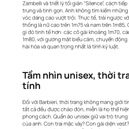
Zambelli và triết lý tối giản “Silence”, cách tiế
trung và tinh gọn. Anh không tìm kiếm những
vóc dáng cao vượt trội. Thực tế, trái ngược v
thống là nữ cao trên 1m75 và nam trên 1m85, 
gì đó tinh tế hơn: các cô gái khoảng 1m70, c
1m80, với gương mặt biểu cảm, chuyển động cơ
hài hòa và quan trọng nhất là tính kỷ luật.
Tầm nhìn unisex, thời tra
tính
Đối với Barbieri, thời trang không mang giới t
tất cả đều được chào đón, miễn là họ thể hiệ
phong cách. Quần áo unisex giữ vai trò trung 
của anh. Con trai mặc váy? Con gái diện vest?