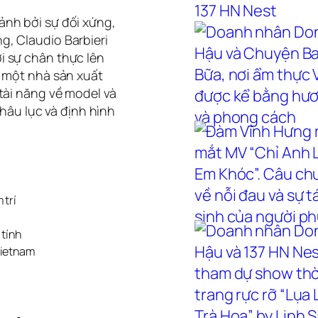
nh bởi sự đối xứng,
, Claudio Barbieri
i sự chân thực lên
à một nhà sản xuất
tài năng về model và
châu lục và định hình
 trí
 tính
Vietnam