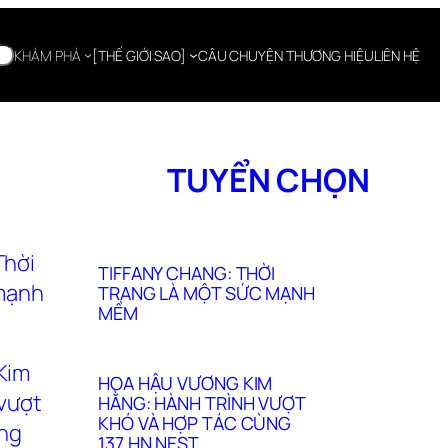
KHÁM PHÁ
[THẾ GIỚI SAO]
CÂU CHUYỆN THƯƠNG HIỆU
LIÊN HỆ
TUYỂN CHỌN
TIFFANY CHANG: THỜI
TRANG LÀ MỘT SỨC MẠNH
MỀM
HOA HẬU VƯƠNG KIM
HẰNG: HÀNH TRÌNH VƯỢT
KHÓ VÀ HỢP TÁC CÙNG
137 HN NEST