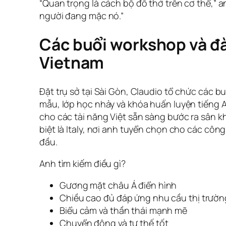
“Quan trọng là cách bộ đồ thở trên cơ thể,” a
người đang mặc nó.”
Các buổi workshop và đà
Vietnam
Đặt trụ sở tại Sài Gòn, Claudio tổ chức các 
mẫu, lớp học nhảy và khóa huấn luyện tiếng
cho các tài năng Việt sẵn sàng bước ra sân 
biệt là Italy, nơi anh tuyển chọn cho các cô
đầu.
Anh tìm kiếm điều gì?
Gương mặt châu Á điển hình
Chiều cao đủ đáp ứng nhu cầu thị trườn
Biểu cảm và thần thái mạnh mẽ
Chuyển động và tư thế tốt