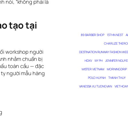
nh nói, “không phải là
o tạo tại
89 BARBER SHOP
137 HN NEST
A
CHARLIZE THERO
buổi workshop người
DESTINATION RUNWAY FASHION WE
 Anh nhằm chuẩn bị
HDXV
IVY PH
JENNIFER NGUYE
khấu toàn cầu — đặc
MISTER VIETNAM
MORNING DRIP
ng ty người mẫu hàng
POLO HUYNH
THANH THUY
VANESSA VU TUONG VAN
VIET HOA
g