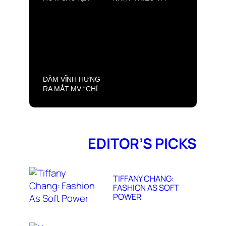
NHÀ CHƯA TỎ
GIẢI NHẤT CUỘC
MÙA 2 – NƠI
THI VIẾT VỀ
NHỮNG TÂM SỰ
CENTRAL 2025
GIA ĐÌNH ĐƯỢC
CẤT LỜI
ĐÀM VĨNH HƯNG
RA MẮT MV “CHỈ
ANH LÀM EM
KHÓC”. CÂU
CHUYỆN VỀ NỖI
ĐAU VÀ SỰ TÁI
SINH CỦA NGƯỜI
EDITOR’S PICKS
PHỤ NỮ
TIFFANY CHANG:
FASHION AS SOFT
POWER