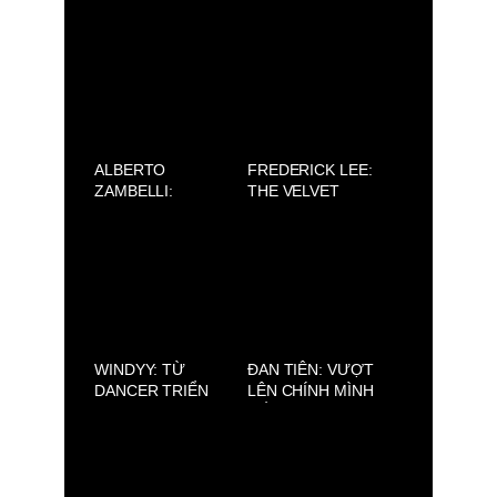
마음을 따뜻하게 만
JEWELRY ĐẾN
드는 창작자
PHÁT TRIỂN 89
BARBER SHOP
ALBERTO
FREDERICK LEE:
ZAMBELLI:
THE VELVET
SILENCE (AVIFW
PRINCE OF
2025)
COUTURE
WINDYY: TỪ
ĐAN TIÊN: VƯỢT
DANCER TRIỂN
LÊN CHÍNH MÌNH
VỌNG ĐẾN NGHỆ
ĐỂ TỎA SÁNG
SĨ ĐA NĂNG TRÊN
SÂN KHẤU