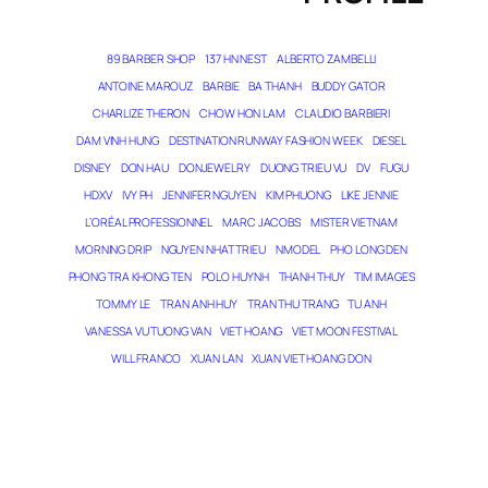
89 BARBER SHOP
137 HN NEST
ALBERTO ZAMBELLI
ANTOINE MAROUZ
BARBIE
BA THANH
BUDDY GATOR
CHARLIZE THERON
CHOW HON LAM
CLAUDIO BARBIERI
DAM VINH HUNG
DESTINATION RUNWAY FASHION WEEK
DIESEL
DISNEY
DON HAU
DONJEWELRY
DUONG TRIEU VU
DV
FUGU
HDXV
IVY PH
JENNIFER NGUYEN
KIM PHUONG
LIKE JENNIE
L’ORÉAL PROFESSIONNEL
MARC JACOBS
MISTER VIETNAM
MORNING DRIP
NGUYEN NHAT TRIEU
NMODEL
PHO LONG DEN
PHONG TRA KHONG TEN
POLO HUYNH
THANH THUY
TIM IMAGES
TOMMY LE
TRAN ANH HUY
TRAN THU TRANG
TU ANH
VANESSA VU TUONG VAN
VIET HOANG
VIET MOON FESTIVAL
WILL FRANCO
XUAN LAN
XUAN VIET HOANG DON
THE MAGICIAN OF DREAMS