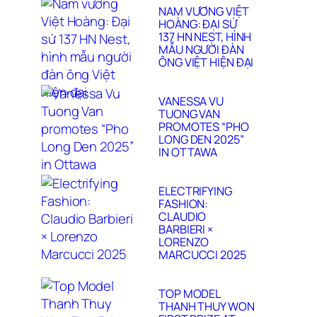
NAM VƯƠNG VIỆT
HOÀNG: ĐẠI SỨ
137 HN NEST, HÌNH
MẪU NGƯỜI ĐÀN
ÔNG VIỆT HIỆN ĐẠI
VANESSA VU
TUONG VAN
PROMOTES “PHO
LONG DEN 2025”
IN OTTAWA
ELECTRIFYING
FASHION:
CLAUDIO
BARBIERI ×
LORENZO
MARCUCCI 2025
TOP MODEL
THANH THUY WON