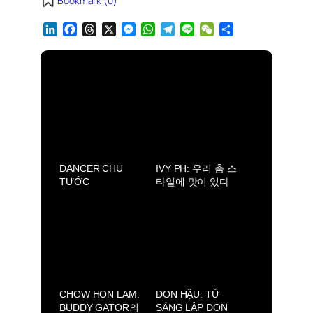
Bookmark (
0
)
L
F
T
X
M
W
T
L
W
S
i
a
h
e
h
e
i
e
h
n
c
r
s
a
l
n
C
a
k
e
e
s
t
e
e
h
r
e
b
a
e
s
g
a
e
d
o
d
n
A
r
t
I
o
s
g
p
a
n
k
e
p
m
r
DANCER CHU
IVY PH: 우리 춤 스
TƯỚC
타일에 맛이 있다
면, 달콤하고 매콤
한 맛일 거예요.
CHOW HON LAM:
DON HẬU: TỪ
BUDDY GATOR의
SÁNG LẬP DON