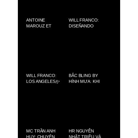
ANTOINE
WILL FRANCO:
MAROUZ ET
DISEÑANDO
SAVOIR-FAIRE
SUEÑOS DESDE
SAIGON : LA
LOS ÁNGELES
BEAUTÉ
CON ALMA
FRANÇAISE
MEXICANA
RÉINVENTÉE À
SAÏGON
WILL FRANCO:
BẮC BLING BY
LOS ANGELESか
HÍNH MƯA: KHI
らメキシコの魂で
MỘT TRÁI TIM
夢をデザインする
NHỎ GIEO MẦM
NGHỆ THUẬT
LỚN
MC TRẦN ANH
HR NGUYỄN
HUY: CHUYỆN
NHẬT TRIỀU VÀ