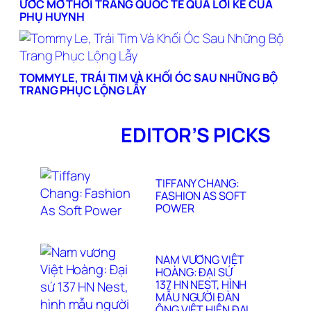
ƯỚC MƠ THỜI TRANG QUỐC TẾ QUA LỜI KỂ CỦA
PHỤ HUYNH
TOMMY LE, TRÁI TIM VÀ KHỐI ÓC SAU NHỮNG BỘ
TRANG PHỤC LỘNG LẪY
EDITOR’S PICKS
TIFFANY CHANG:
FASHION AS SOFT
POWER
NAM VƯƠNG VIỆT
HOÀNG: ĐẠI SỨ
137 HN NEST, HÌNH
MẪU NGƯỜI ĐÀN
ÔNG VIỆT HIỆN ĐẠI