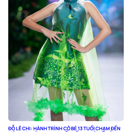
ĐỖ LÊ CHI: HÀNH TRÌNH CÔ BÉ 13 TUỔI CHẠM ĐẾN