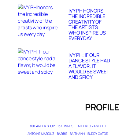
IVY PH HONORS
THE INCREDIBLE
CREATIVITY OF
THE ARTISTS
WHO INSPIRE US
EVERY DAY
IVY PH: IF OUR
DANCE STYLE HAD
A FLAVOR, IT
WOULD BE SWEET
AND SPICY
PROFILE
89 BARBER SHOP
137 HN NEST
ALBERTO ZAMBELLI
ANTOINE MAROUZ
BARBIE
BA THANH
BUDDY GATOR