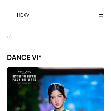
Skip
to
content
US
DANCE VI*