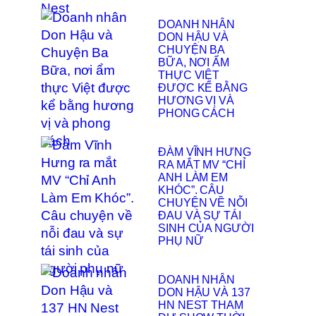
DOANH NHÂN
DON HẬU VÀ
CHUYỆN BA
BỮA, NƠI ẨM
THỰC VIỆT
ĐƯỢC KỂ BẰNG
HƯƠNG VỊ VÀ
PHONG CÁCH
ĐÀM VĨNH HƯNG
RA MẮT MV “CHỈ
ANH LÀM EM
KHÓC”. CÂU
CHUYỆN VỀ NỖI
ĐAU VÀ SỰ TÁI
SINH CỦA NGƯỜI
PHỤ NỮ
DOANH NHÂN
DON HẬU VÀ 137
HN NEST THAM