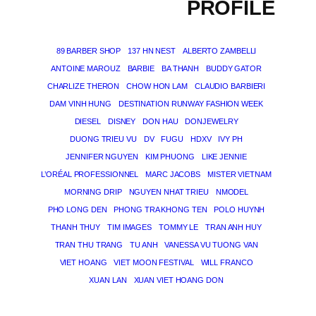
PROFILE
89 BARBER SHOP
137 HN NEST
ALBERTO ZAMBELLI
ANTOINE MAROUZ
BARBIE
BA THANH
BUDDY GATOR
CHARLIZE THERON
CHOW HON LAM
CLAUDIO BARBIERI
DAM VINH HUNG
DESTINATION RUNWAY FASHION WEEK
DIESEL
DISNEY
DON HAU
DONJEWELRY
DUONG TRIEU VU
DV
FUGU
HDXV
IVY PH
JENNIFER NGUYEN
KIM PHUONG
LIKE JENNIE
L’ORÉAL PROFESSIONNEL
MARC JACOBS
MISTER VIETNAM
MORNING DRIP
NGUYEN NHAT TRIEU
NMODEL
PHO LONG DEN
PHONG TRA KHONG TEN
POLO HUYNH
THANH THUY
TIM IMAGES
TOMMY LE
TRAN ANH HUY
TRAN THU TRANG
TU ANH
VANESSA VU TUONG VAN
VIET HOANG
VIET MOON FESTIVAL
WILL FRANCO
XUAN LAN
XUAN VIET HOANG DON