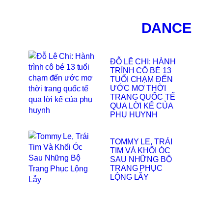
DANCE
ĐỖ LÊ CHI: HÀNH
TRÌNH CÔ BÉ 13
TUỔI CHẠM ĐẾN
ƯỚC MƠ THỜI
TRANG QUỐC TẾ
QUA LỜI KỂ CỦA
PHỤ HUYNH
TOMMY LE, TRÁI
TIM VÀ KHỐI ÓC
SAU NHỮNG BỘ
TRANG PHỤC
LỘNG LẪY