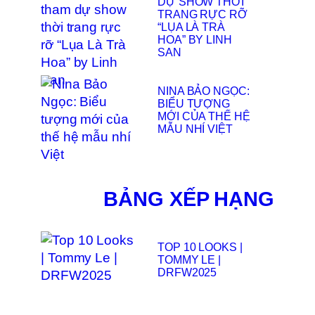
DỰ SHOW THỜI
TRANG RỰC RỠ
“LỤA LÀ TRÀ
HOA” BY LINH
SAN
NINA BẢO NGỌC:
BIỂU TƯỢNG
MỚI CỦA THẾ HỆ
MẪU NHÍ VIỆT
BẢNG XẾP HẠNG
TOP 10 LOOKS |
TOMMY LE |
DRFW2025