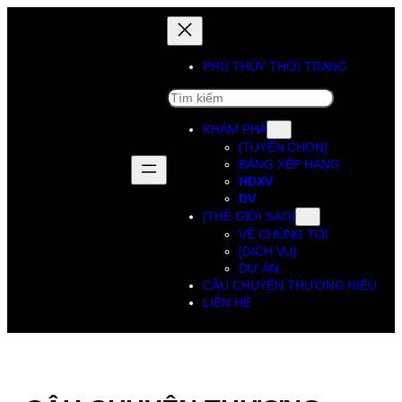
PHÙ THỦY THỜI TRANG
SEARCH
KHÁM PHÁ
[TUYỂN CHỌN]
BẢNG XẾP HẠNG
HDXV
DV
[THẾ GIỚI SAO]
VỀ CHÚNG TÔI
[DỊCH VỤ]
DỰ ÁN
CÂU CHUYỆN THƯƠNG HIỆU
LIÊN HỆ