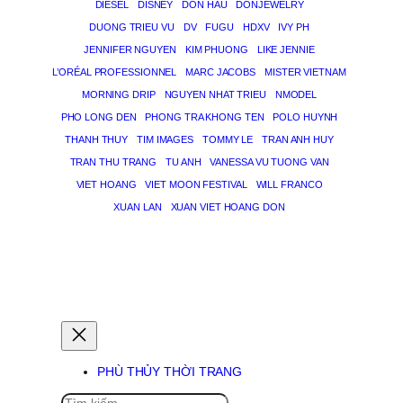
DIESEL
DISNEY
DON HAU
DONJEWELRY
DUONG TRIEU VU
DV
FUGU
HDXV
IVY PH
JENNIFER NGUYEN
KIM PHUONG
LIKE JENNIE
L’ORÉAL PROFESSIONNEL
MARC JACOBS
MISTER VIETNAM
MORNING DRIP
NGUYEN NHAT TRIEU
NMODEL
PHO LONG DEN
PHONG TRA KHONG TEN
POLO HUYNH
THANH THUY
TIM IMAGES
TOMMY LE
TRAN ANH HUY
TRAN THU TRANG
TU ANH
VANESSA VU TUONG VAN
VIET HOANG
VIET MOON FESTIVAL
WILL FRANCO
XUAN LAN
XUAN VIET HOANG DON
PHÙ THỦY GIẤC MƠ
PHÙ THỦY THỜI TRANG
SEARCH