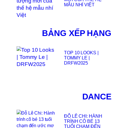
MẪU NHÍ VIỆT
BẢNG XẾP HẠNG
TOP 10 LOOKS |
TOMMY LE |
DRFW2025
DANCE
ĐỖ LÊ CHI: HÀNH
TRÌNH CÔ BÉ 13
TUỔI CHẠM ĐẾN