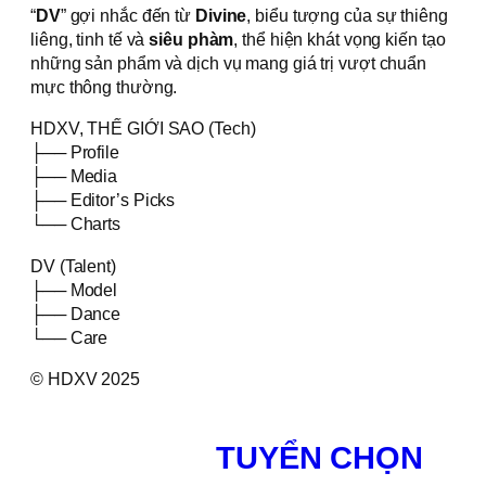
“
DV
” gợi nhắc đến từ
Divine
, biểu tượng của sự thiêng
liêng, tinh tế và
siêu phàm
, thể hiện khát vọng kiến tạo
những sản phẩm và dịch vụ mang giá trị vượt chuẩn
mực thông thường.
HDXV, THẾ GIỚI SAO (Tech)
├── Profile
├── Media
├── Editor’s Picks
└── Charts
DV (Talent)
├── Model
├── Dance
└── Care
© HDXV 2025
TUYỂN CHỌN