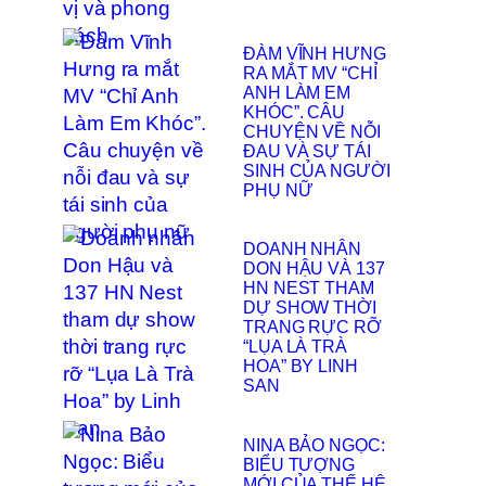
ĐÀM VĨNH HƯNG
RA MẮT MV “CHỈ
ANH LÀM EM
KHÓC”. CÂU
CHUYỆN VỀ NỖI
ĐAU VÀ SỰ TÁI
SINH CỦA NGƯỜI
PHỤ NỮ
DOANH NHÂN
DON HẬU VÀ 137
HN NEST THAM
DỰ SHOW THỜI
TRANG RỰC RỠ
“LỤA LÀ TRÀ
HOA” BY LINH
SAN
NINA BẢO NGỌC:
BIỂU TƯỢNG
MỚI CỦA THẾ HỆ