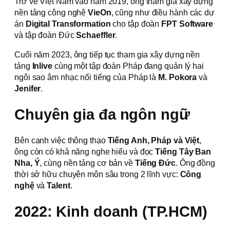
Trở về Việt Nam vào năm 2019, ông tham gia xây dựng
nền tảng công nghệ
VieOn
, cũng như điều hành các dự
án
Digital Transformation
cho tập đoàn
FPT Software
và
tập đoàn Đức
Schaeffler
.
Cuối năm 2023, ông tiếp tục tham gia xây dựng nền
tảng
Inlive
cùng một tập đoàn Pháp đang quản lý hai
ngôi sao âm nhạc nổi tiếng của Pháp là
M. Pokora
và
Jenifer
.
Chuyên gia đa ngôn ngữ
Bên cạnh việc thông thạo
Tiếng Anh, Pháp và Việt
,
ông còn có khả năng nghe hiểu và đọc
Tiếng Tây Ban
Nha, Ý
, cùng nền tảng cơ bản về
Tiếng Đức
. Ông đồng
thời sở hữu chuyên môn sâu trong 2 lĩnh vực:
Công
nghệ
và
Talent
.
2022: Kinh doanh (TP.HCM)