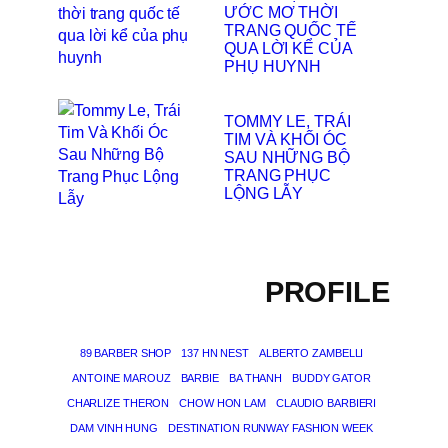
ƯỚC MƠ THỜI
TRANG QUỐC TẾ
QUA LỜI KỂ CỦA
PHỤ HUYNH
TOMMY LE, TRÁI
TIM VÀ KHỐI ÓC
SAU NHỮNG BỘ
TRANG PHỤC
LỘNG LẪY
PROFILE
89 BARBER SHOP
137 HN NEST
ALBERTO ZAMBELLI
ANTOINE MAROUZ
BARBIE
BA THANH
BUDDY GATOR
CHARLIZE THERON
CHOW HON LAM
CLAUDIO BARBIERI
DAM VINH HUNG
DESTINATION RUNWAY FASHION WEEK