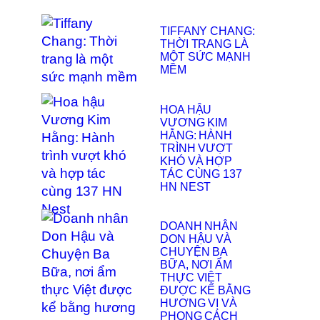
TIFFANY CHANG:
THỜI TRANG LÀ
MỘT SỨC MẠNH
MỀM
HOA HẬU
VƯƠNG KIM
HẰNG: HÀNH
TRÌNH VƯỢT
KHÓ VÀ HỢP
TÁC CÙNG 137
HN NEST
DOANH NHÂN
DON HẬU VÀ
CHUYỆN BA
BỮA, NƠI ẨM
THỰC VIỆT
ĐƯỢC KỂ BẰNG
HƯƠNG VỊ VÀ
PHONG CÁCH