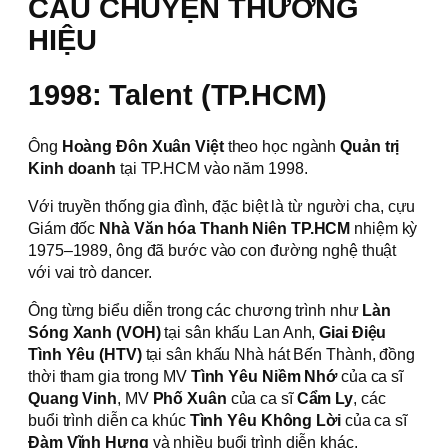
CÂU CHUYỆN THƯƠNG
HIỆU
1998: Talent (TP.HCM)
Ông
Hoàng Đôn Xuân Việt
theo học ngành
Quản trị
Kinh doanh
tại TP.HCM vào năm 1998.
Với truyền thống gia đình, đặc biệt là từ người cha, cựu
Giám đốc
Nhà Văn hóa Thanh Niên TP.HCM
nhiệm kỳ
1975–1989, ông đã bước vào con đường nghệ thuật
với vai trò dancer.
Ông từng biểu diễn trong các chương trình như
Làn
Sóng Xanh (VOH)
tại sân khấu Lan Anh,
Giai Điệu
Tình Yêu (HTV)
tại sân khấu Nhà hát Bến Thành, đồng
thời tham gia trong MV
Tình Yêu Niềm Nhớ
của ca sĩ
Quang Vinh
, MV
Phố Xuân
của ca sĩ
Cẩm Ly
, các
buổi trình diễn ca khúc
Tình Yêu Không Lời
của ca sĩ
Đàm Vĩnh Hưng
và nhiều buổi trình diễn khác.