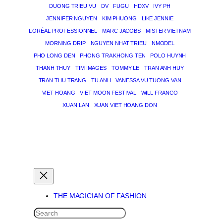
DUONG TRIEU VU
DV
FUGU
HDXV
IVY PH
JENNIFER NGUYEN
KIM PHUONG
LIKE JENNIE
L’ORÉAL PROFESSIONNEL
MARC JACOBS
MISTER VIETNAM
MORNING DRIP
NGUYEN NHAT TRIEU
NMODEL
PHO LONG DEN
PHONG TRA KHONG TEN
POLO HUYNH
THANH THUY
TIM IMAGES
TOMMY LE
TRAN ANH HUY
TRAN THU TRANG
TU ANH
VANESSA VU TUONG VAN
VIET HOANG
VIET MOON FESTIVAL
WILL FRANCO
XUAN LAN
XUAN VIET HOANG DON
THE MAGICIAN OF DREAMS
THE MAGICIAN OF FASHION
SEARCH