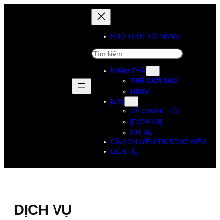
PHÙ THỦY TÀI NĂNG
SEARCH
KHÁM PHÁ
THẾ GIỚI SAO
HDXV
[DV]
VỀ CHÚNG TÔI
[DỊCH VỤ]
DỰ ÁN
CÂU CHUYỆN THƯƠNG HIỆU
LIÊN HỆ
DỊCH VỤ