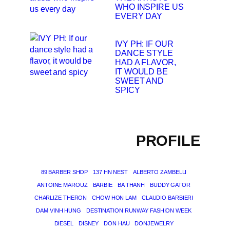
WHO INSPIRE US
EVERY DAY
IVY PH: IF OUR
DANCE STYLE
HAD A FLAVOR,
IT WOULD BE
SWEET AND
SPICY
PROFILE
89 BARBER SHOP
137 HN NEST
ALBERTO ZAMBELLI
ANTOINE MAROUZ
BARBIE
BA THANH
BUDDY GATOR
CHARLIZE THERON
CHOW HON LAM
CLAUDIO BARBIERI
DAM VINH HUNG
DESTINATION RUNWAY FASHION WEEK
DIESEL
DISNEY
DON HAU
DONJEWELRY