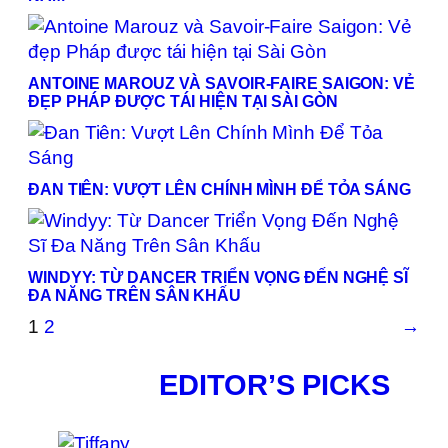
ANTOINE MAROUZ VÀ SAVOIR-FAIRE SAIGON: VẺ
ĐẸP PHÁP ĐƯỢC TÁI HIỆN TẠI SÀI GÒN
ĐAN TIÊN: VƯỢT LÊN CHÍNH MÌNH ĐỂ TỎA SÁNG
WINDYY: TỪ DANCER TRIỂN VỌNG ĐẾN NGHỆ SĨ
ĐA NĂNG TRÊN SÂN KHẤU
1
2
→
EDITOR’S PICKS