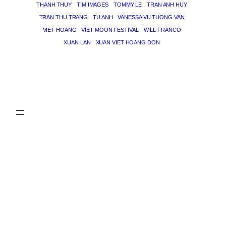
THANH THUY
TIM IMAGES
TOMMY LE
TRAN ANH HUY
TRAN THU TRANG
TU ANH
VANESSA VU TUONG VAN
VIET HOANG
VIET MOON FESTIVAL
WILL FRANCO
XUAN LAN
XUAN VIET HOANG DON
THE MAGICIAN OF DREAMS