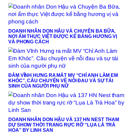
DOANH NHÂN DON HẬU VÀ CHUYỆN BA BỮA,
NƠI ẨM THỰC VIỆT ĐƯỢC KỂ BẰNG HƯƠNG VỊ
VÀ PHONG CÁCH
ĐÀM VĨNH HƯNG RA MẮT MV “CHỈ ANH LÀM EM
KHÓC”. CÂU CHUYỆN VỀ NỖI ĐAU VÀ SỰ TÁI
SINH CỦA NGƯỜI PHỤ NỮ
DOANH NHÂN DON HẬU VÀ 137 HN NEST THAM
DỰ SHOW THỜI TRANG RỰC RỠ “LỤA LÀ TRÀ
HOA” BY LINH SAN