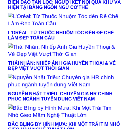
BIÊN ĐẠO TẤN LỘC: NGƯỜI KẾT NỐI QUÁ KHỨ VÀ
HIỆN TẠI BẰNG NGÔN NGỮ CƠ THỂ
L’ORÉAL: TỪ THUỐC NHUỘM TÓC ĐẾN ĐẾ CHẾ
LÀM ĐẸP TOÀN CẦU
THÁI NHÀN: NHIẾP ẢNH GIA HUYỀN THOẠI & VẺ
ĐẸP VIỆT VƯỢT THỜI GIAN
NGUYỄN NHẬT TRIỀU: CHUYÊN GIA HR CHINH
PHỤC NGÀNH TUYỂN DỤNG VIỆT NAM
BẮC BLING BY HÍNH MƯA: KHI MỘT TRÁI TIM NHỎ