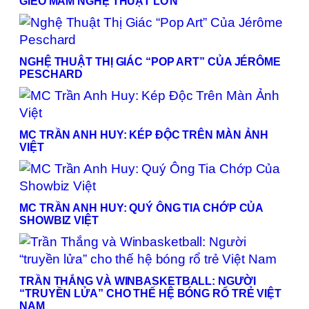
GIEO MẦM NGHỆ THUẬT LỚN
NGHỆ THUẬT THỊ GIÁC “POP ART” CỦA JÉRÔME
PESCHARD
MC TRẦN ANH HUY: KÉP ĐỘC TRÊN MÀN ẢNH
VIỆT
MC TRẦN ANH HUY: QUÝ ÔNG TIA CHỚP CỦA
SHOWBIZ VIỆT
TRẦN THẮNG VÀ WINBASKETBALL: NGƯỜI
“TRUYỀN LỬA” CHO THẾ HỆ BÓNG RỔ TRẺ VIỆT
NAM