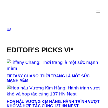
Skip
to
content
US
EDITOR’S PICKS VI*
TIFFANY CHANG: THỜI TRANG LÀ MỘT SỨC
MẠNH MỀM
HOA HẬU VƯƠNG KIM HẰNG: HÀNH TRÌNH VƯỢT
KHÓ VÀ HỢP TÁC CÙNG 137 HN NEST