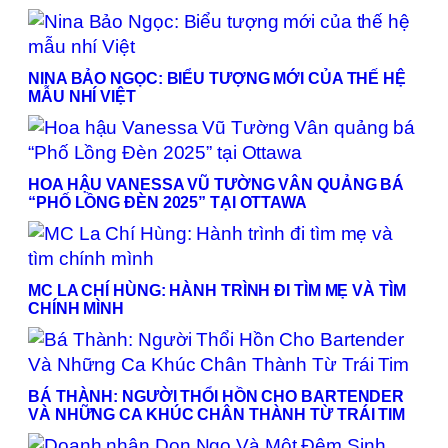
NINA BẢO NGỌC: BIỂU TƯỢNG MỚI CỦA THẾ HỆ
MẪU NHÍ VIỆT
HOA HẬU VANESSA VŨ TƯỜNG VÂN QUẢNG BÁ
“PHỐ LỒNG ĐÈN 2025” TẠI OTTAWA
MC LA CHÍ HÙNG: HÀNH TRÌNH ĐI TÌM MẸ VÀ TÌM
CHÍNH MÌNH
BÁ THÀNH: NGƯỜI THỔI HỒN CHO BARTENDER
VÀ NHỮNG CA KHÚC CHÂN THÀNH TỪ TRÁI TIM