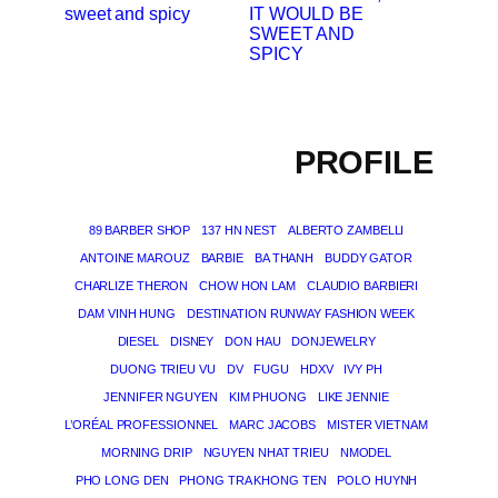
IT WOULD BE
SWEET AND
SPICY
PROFILE
89 BARBER SHOP
137 HN NEST
ALBERTO ZAMBELLI
ANTOINE MAROUZ
BARBIE
BA THANH
BUDDY GATOR
CHARLIZE THERON
CHOW HON LAM
CLAUDIO BARBIERI
DAM VINH HUNG
DESTINATION RUNWAY FASHION WEEK
DIESEL
DISNEY
DON HAU
DONJEWELRY
DUONG TRIEU VU
DV
FUGU
HDXV
IVY PH
JENNIFER NGUYEN
KIM PHUONG
LIKE JENNIE
L’ORÉAL PROFESSIONNEL
MARC JACOBS
MISTER VIETNAM
MORNING DRIP
NGUYEN NHAT TRIEU
NMODEL
PHO LONG DEN
PHONG TRA KHONG TEN
POLO HUYNH