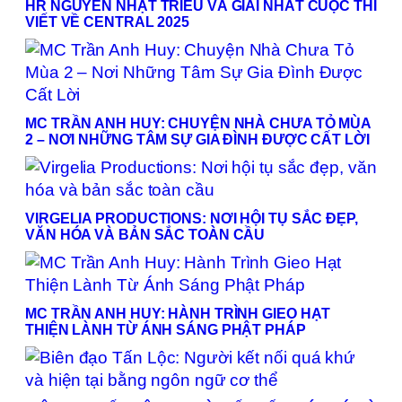
HR NGUYỄN NHẬT TRIỀU VÀ GIẢI NHẤT CUỘC THI
VIẾT VỀ CENTRAL 2025
MC TRẦN ANH HUY: CHUYỆN NHÀ CHƯA TỎ MÙA
2 – NƠI NHỮNG TÂM SỰ GIA ĐÌNH ĐƯỢC CẤT LỜI
VIRGELIA PRODUCTIONS: NƠI HỘI TỤ SẮC ĐẸP,
VĂN HÓA VÀ BẢN SẮC TOÀN CẦU
MC TRẦN ANH HUY: HÀNH TRÌNH GIEO HẠT
THIỆN LÀNH TỪ ÁNH SÁNG PHẬT PHÁP