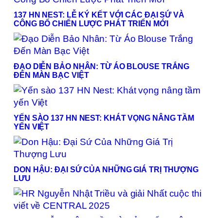
137 HN NEST: LỄ KÝ KẾT VỚI CÁC ĐẠI SỨ VÀ
CÔNG BỐ CHIẾN LƯỢC PHÁT TRIỂN MỚI
ĐẠO DIỄN BẢO NHÂN: TỪ ÁO BLOUSE TRẮNG
ĐẾN MÀN BẠC VIỆT
YẾN SÀO 137 HN NEST: KHÁT VỌNG NÂNG TẦM
YẾN VIỆT
DON HẬU: ĐẠI SỨ CỦA NHỮNG GIÁ TRỊ THƯỢNG
LƯU